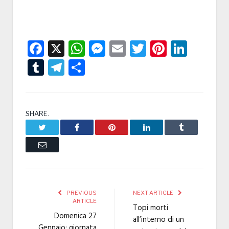
Facebook
X
WhatsApp
Messenger
Email
Twitter
Pintere
Linke
Tumblr
Telegram
Condividi
SHARE.
Twitter
Facebook
Pinterest
LinkedIn
Tumblr
Email
PREVIOUS
NEXT ARTICLE
ARTICLE
Topi morti
Domenica 27
all’interno di un
Gennaio: giornata