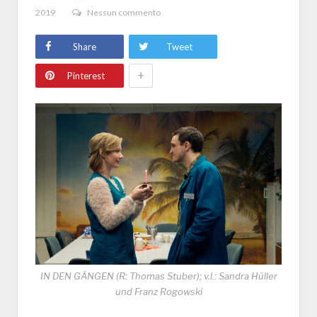
2019
Nessun commento
Share
Tweet
+
Pinterest
IN DEN GÄNGEN (R: Thomas Stuber); v.l.: Sandra Hüller
und Franz Rogowski