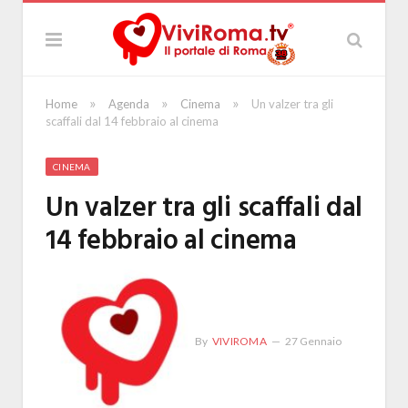
»
»
»
Home
Agenda
Cinema
Un valzer tra gli
scaffali dal 14 febbraio al cinema
CINEMA
Un valzer tra gli scaffali dal
14 febbraio al cinema
By
VIVIROMA
27 Gennaio