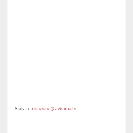
Scrivi a:
redazione@viviroma.tv