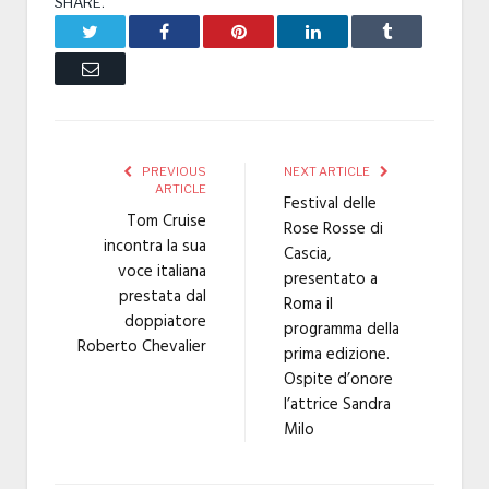
SHARE.
Twitter
Facebook
Pinterest
LinkedIn
Tumblr
Email
PREVIOUS
NEXT ARTICLE
ARTICLE
Festival delle
Tom Cruise
Rose Rosse di
incontra la sua
Cascia,
voce italiana
presentato a
prestata dal
Roma il
doppiatore
programma della
Roberto Chevalier
prima edizione.
Ospite d’onore
l’attrice Sandra
Milo