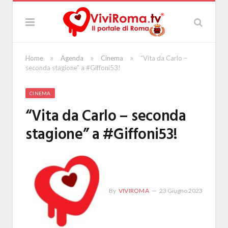
»
»
»
Home
Agenda
Cinema
“Vita da Carlo –
seconda stagione” a #Giffoni53!
CINEMA
“Vita da Carlo – seconda
stagione” a #Giffoni53!
By
VIVIROMA
23 Giugno 2023