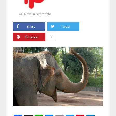
Nessun commento
Share
Tweet
+
Pinterest