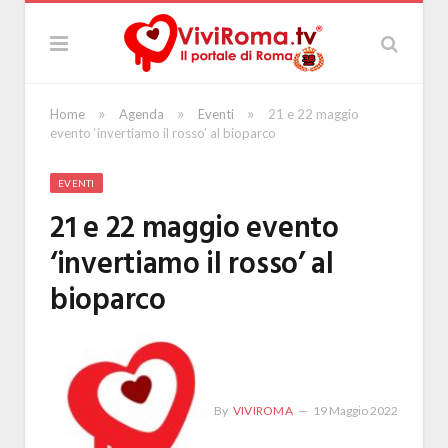
»
»
»
Home
Agenda
Eventi
21 e 22 maggio
evento ‘invertiamo il rosso’ al bioparco
EVENTI
21 e 22 maggio evento
‘invertiamo il rosso’ al
bioparco
By
VIVIROMA
19 Maggio 2022