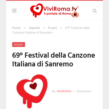
»
»
»
Home
Agenda
Eventi
69° Festival della
Canzone Italiana di Sanremo
EVENTI
69° Festival della Canzone
Italiana di Sanremo
By
VIVIROMA
14 Gennaio