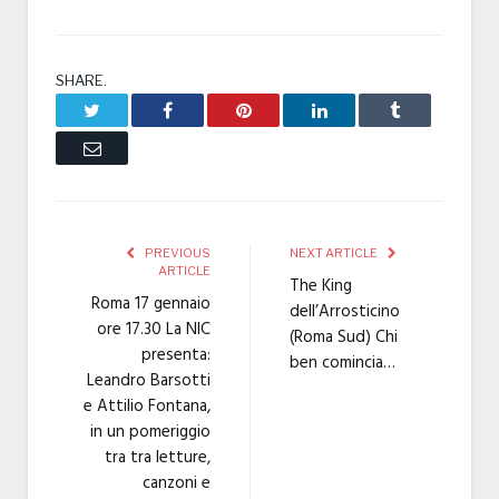
SHARE.
Twitter
Facebook
Pinterest
LinkedIn
Tumblr
Email
PREVIOUS
NEXT ARTICLE
ARTICLE
The King
Roma 17 gennaio
dell’Arrosticino
ore 17.30 La NIC
(Roma Sud) Chi
presenta:
ben comincia…
Leandro Barsotti
e Attilio Fontana,
in un pomeriggio
tra tra letture,
canzoni e