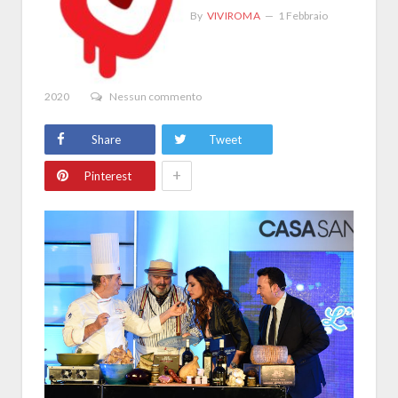
By
VIVIROMA
1 Febbraio
2020
Nessun commento
Share
Tweet
+
Pinterest