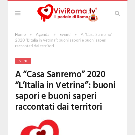
»
»
»
Home
Agenda
Eventi
A “Casa Sanremo”
2020 “L’Italia in Vetrina”: buoni sapori e buoni saperi
raccontati dai territori
EVENTI
A “Casa Sanremo” 2020
“L’Italia in Vetrina”: buoni
sapori e buoni saperi
raccontati dai territori