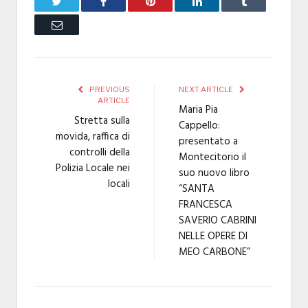
Twitter
Facebook
Pinterest
LinkedIn
Tumblr
Email
PREVIOUS
NEXT ARTICLE
ARTICLE
Maria Pia
Stretta sulla
Cappello:
movida, raffica di
presentato a
controlli della
Montecitorio il
Polizia Locale nei
suo nuovo libro
locali
“SANTA
FRANCESCA
SAVERIO CABRINI
NELLE OPERE DI
MEO CARBONE”