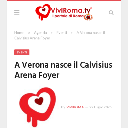
»
»
»
Home
Agenda
Eventi
A Verona nasce il
Calvisius Arena Foyer
EVENTI
A Verona nasce il Calvisius
Arena Foyer
By
VIVIROMA
22 Luglio 2025