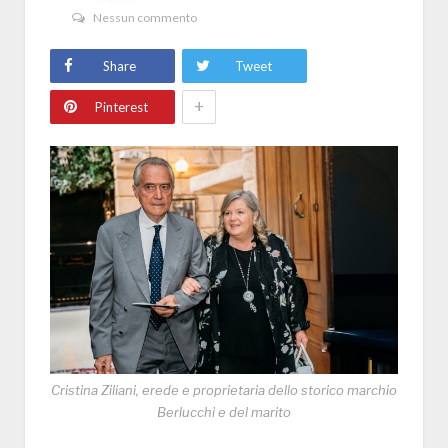
Nessun commento
Share
Tweet
+
Pinterest
Cristina Ziliani, erede e proprietaria dello storico marchio
Berlucchi e del marito