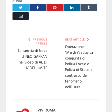
SHARE.
Twitter
Facebook
Pinterest
LinkedIn
Tumblr
Email
PREVIOUS
NEXT ARTICLE
ARTICLE
Operazione
La camicia di forza
“Marylin”: attività
di NEO GARFAN
congiunta di
nel video di AL DI
Polizia Locale e
LA’ DEL LIMITE
Polizia di Stato a
contrasto del
fenomeno
dell’usura
VIVIROMA