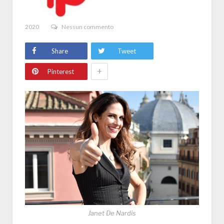
2020
Nessun commento
Share
Tweet
+
Pinterest
Janet De Nardis