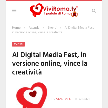
»
»
»
Home
Agenda
Eventi
Al Digital Media Fest,
in versione online, vince la creatività
EVENTI
Al Digital Media Fest, in
versione online, vince la
creatività
By
VIVIROMA
3 Dicembre