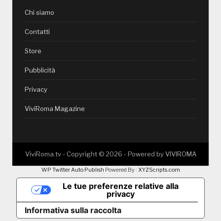
Chi siamo
Contatti
Store
Pubblicità
Privacy
ViviRoma Magazine
ViviRoma.tv - Copyright ©
2026
- Powered by
VIVIROMA
WP Twitter Auto Publish
Powered By :
XYZScripts.com
Le tue preferenze relative alla
privacy
Informativa sulla raccolta