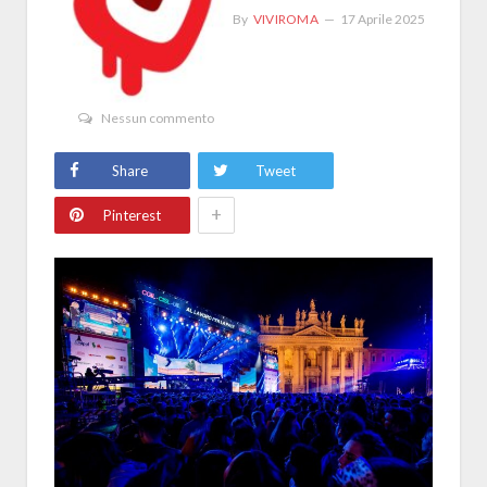
By
VIVIROMA
17 Aprile 2025
Nessun commento
Share
Tweet
+
Pinterest