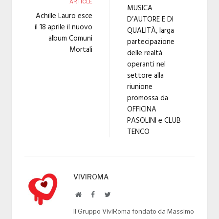
ARTICLE
MUSICA
Achille Lauro esce
D’AUTORE E DI
il 18 aprile il nuovo
QUALITÀ, larga
album Comuni
partecipazione
Mortali
delle realtà
operanti nel
settore alla
riunione
promossa da
OFFICINA
PASOLINI e CLUB
TENCO
VIVIROMA
Website
Facebook
Twitter
Il Gruppo ViviRoma fondato da Massimo