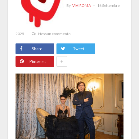
By
VIVIROMA
16 Settembre
2025
Nessun commento
Share
Tweet
+
Pinterest