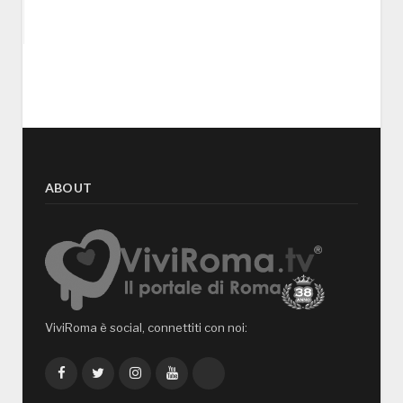
ABOUT
ViviRoma è social, connettiti con noi:
Facebook
Twitter
Instagram
YouTube
TikTok