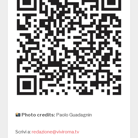
Photo credits:
Paolo Guadagnin
Scrivi a:
redazione@viviroma.tv