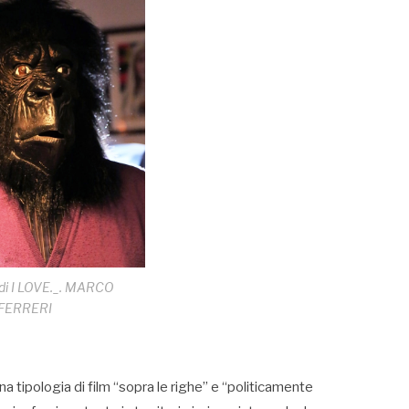
di I LOVE._. MARCO
FERRERI
una tipologia di film “sopra le righe” e “politicamente