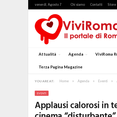
venerdì, Agosto 7
Chi siamo
Contatti
Store
Attualità
Agenda
ViviRoma R
Terza Pagina Magazine
»
»
»
Home
Agenda
Eventi
YOU ARE AT:
EVENTI
Applausi calorosi in t
cinema “disturbante” 