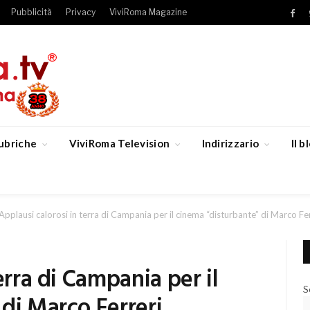
Pubblicità
Privacy
ViviRoma Magazine
Fac
ubriche
ViviRoma Television
Indirizzario
Il 
Applausi calorosi in terra di Campania per il cinema “disturbante” di Marco Fe
erra di Campania per il
S
di Marco Ferreri