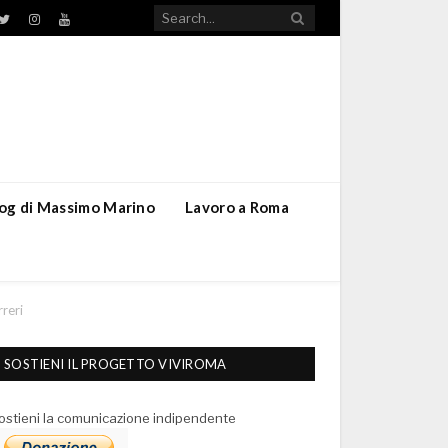
TikTok
ebook
Twitter
Instagram
YouTube
blog di Massimo Marino
Lavoro a Roma
rreri
SOSTIENI IL PROGETTO VIVIROMA
ostieni la comunicazione indipendente