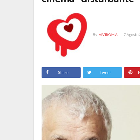
By
VIVIROMA
7 Agosto
Share
Tweet
P