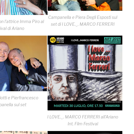
Campanella e Piera Degli Esposti sul
 l’attrice Imma Piro al
set di I LOVE._. MARCO FERRERI
ival di Ariano
otti e Pierfrancesco
anella sul set
I LOVE._. MARCO FERRERI all’Ariano
Int. Film Festival