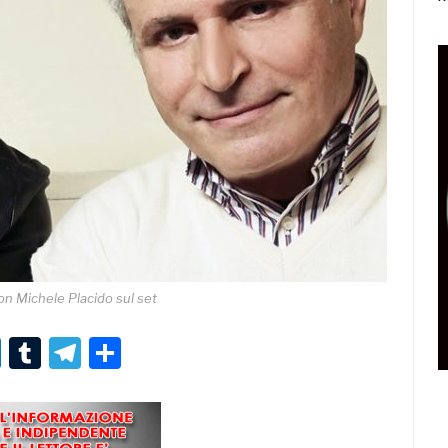
n Michele Placido sul set
r
er
nterest
LinkedIn
Tumblr
Telegram
Condividi