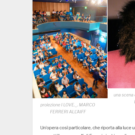
una scena 
proiezione I LOVE._. MARCO
FERRERI ALL’AIFF
Un’opera così particolare, che riporta alla luce 