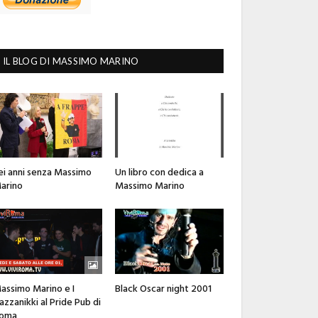
IL BLOG DI MASSIMO MARINO
ei anni senza Massimo
Un libro con dedica a
arino
Massimo Marino
assimo Marino e I
Black Oscar night 2001
azzanikki al Pride Pub di
oma