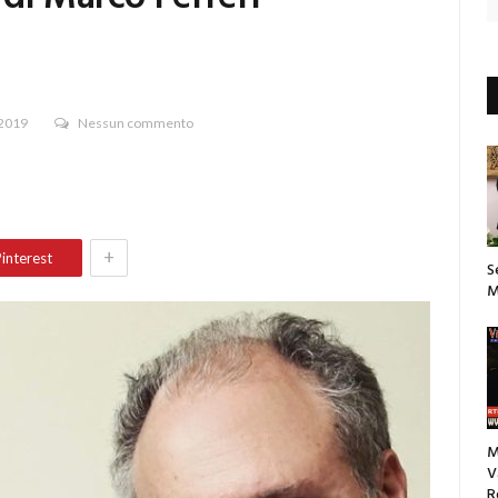
 2019
Nessun commento
+
interest
S
M
M
V
R