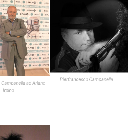
Pierfrancesco Campanella
 Campanella ad Ariano
Irpino