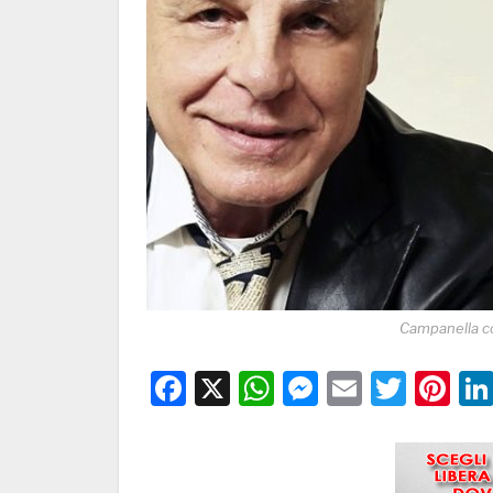
Campanella co
Facebook
X
WhatsApp
Messenge
Email
Twitt
Pi