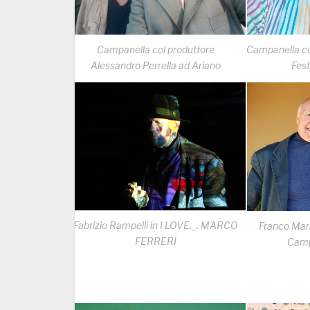
Campanella col produttore
Campanella con
Alessandro Perrella ad Ariano
Fest
Fabrizio Rampelli in I LOVE._. MARCO
Franco Mari
FERRERI
Camp