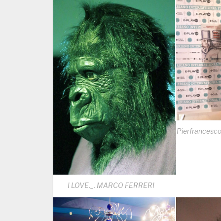
Pierfrancesco
I LOVE._. MARCO FERRERI