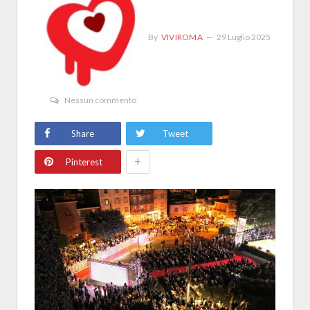
By
VIVIROMA
29 Luglio 2025
Nessun commento
Share
Tweet
+
Pinterest