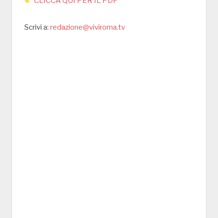
CLICCA QUI PER IL PDF
Scrivi a:
redazione@viviroma.tv