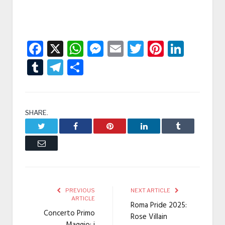
Facebook
X
WhatsApp
Messenger
Email
Twitter
Pintere
Linke
Tumblr
Telegram
Condividi
SHARE.
Twitter
Facebook
Pinterest
LinkedIn
Tumblr
Email
PREVIOUS
NEXT ARTICLE
ARTICLE
Roma Pride 2025:
Concerto Primo
Rose Villain
Maggio: i