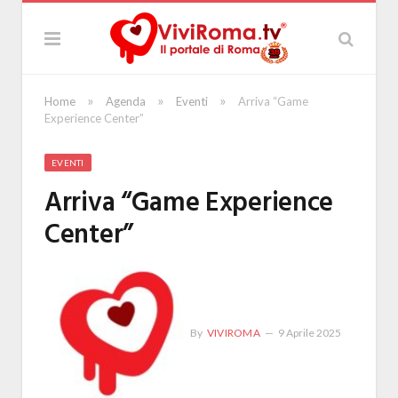
»
»
»
Home
Agenda
Eventi
Arriva “Game
Experience Center”
EVENTI
Arriva “Game Experience
Center”
By
VIVIROMA
9 Aprile 2025