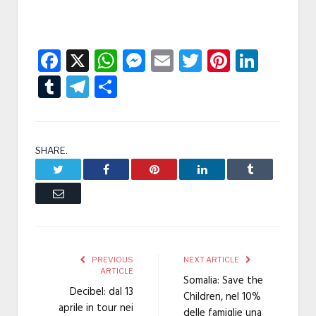
Facebook
X
WhatsApp
Messenger
Email
Twitter
Pintere
Linke
Tumblr
Telegram
Condividi
SHARE.
Twitter
Facebook
Pinterest
LinkedIn
Tumblr
Email
PREVIOUS
NEXT ARTICLE
ARTICLE
Somalia: Save the
Decibel: dal 13
Children, nel 10%
aprile in tour nei
delle famiglie una