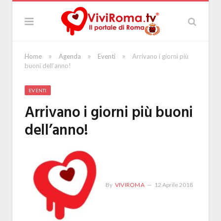
»
»
»
Home
Agenda
Eventi
Arrivano i giorni più
buoni dell’anno!
EVENTI
Arrivano i giorni più buoni
dell’anno!
By
VIVIROMA
12 Aprile 2018