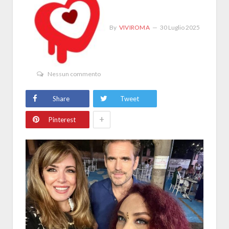
By
VIVIROMA
30 Luglio 2025
Nessun commento
Share
Tweet
+
Pinterest