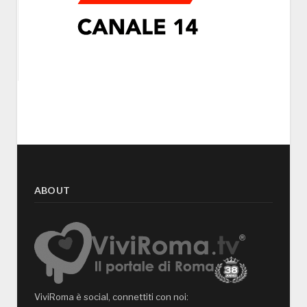
ABOUT
ViviRoma è social, connettiti con noi: