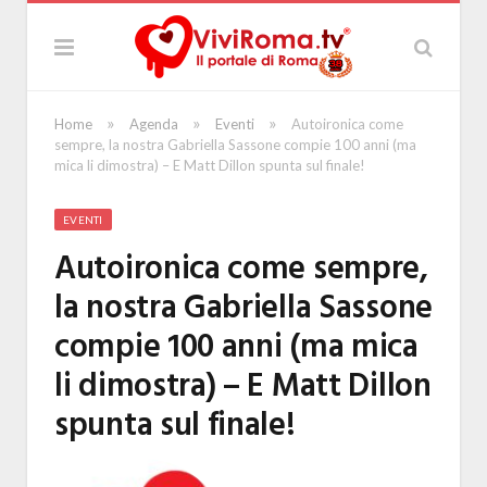
»
»
»
Home
Agenda
Eventi
Autoironica come
sempre, la nostra Gabriella Sassone compie 100 anni (ma
mica li dimostra) – E Matt Dillon spunta sul finale!
EVENTI
Autoironica come sempre,
la nostra Gabriella Sassone
compie 100 anni (ma mica
li dimostra) – E Matt Dillon
spunta sul finale!