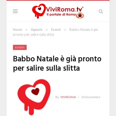
»
»
»
Home
Agenda
Eventi
Babbo Natale è già
pronto per salire sulla slitta
EVENTI
Babbo Natale è già pronto
per salire sulla slitta
By
VIVIROMA
10 Novembre