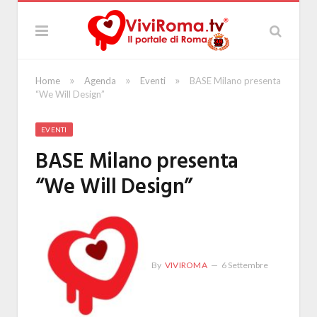
»
»
»
Home
Agenda
Eventi
BASE Milano presenta
“We Will Design”
EVENTI
BASE Milano presenta
“We Will Design”
By
VIVIROMA
6 Settembre