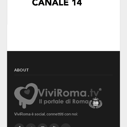
ABOUT
ViviRoma è social, connettiti con noi: