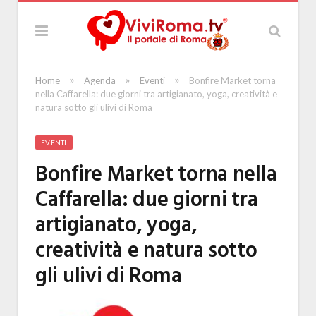
»
»
»
Home
Agenda
Eventi
Bonfire Market torna
nella Caffarella: due giorni tra artigianato, yoga, creatività e
natura sotto gli ulivi di Roma
EVENTI
Bonfire Market torna nella
Caffarella: due giorni tra
artigianato, yoga,
creatività e natura sotto
gli ulivi di Roma