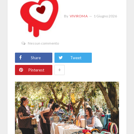
By
VIVIROMA
1 Giugno 2026
Nessun commento
Share
Tweet
+
Pinterest