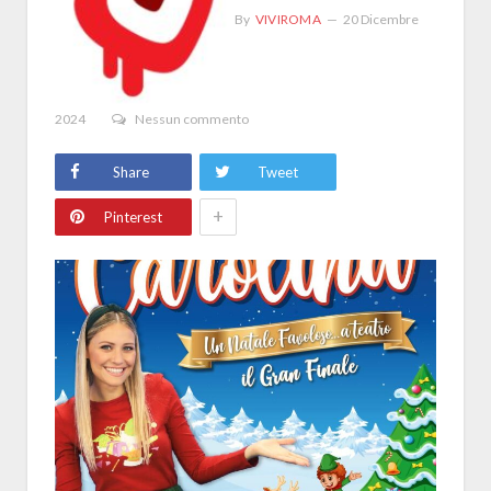
By
VIVIROMA
20 Dicembre
2024
Nessun commento
Share
Tweet
+
Pinterest