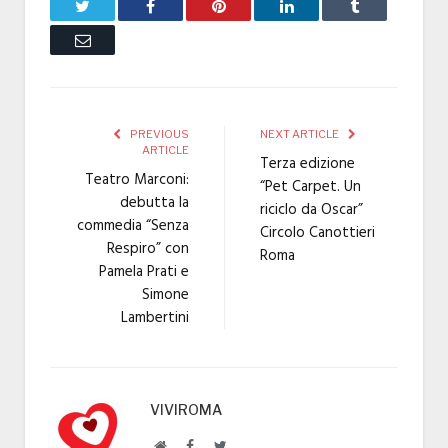
Twitter
Facebook
Pinterest
LinkedIn
Tumblr
Email
PREVIOUS
NEXT ARTICLE
ARTICLE
Terza edizione
Teatro Marconi:
“Pet Carpet. Un
debutta la
riciclo da Oscar”
commedia “Senza
Circolo Canottieri
Respiro” con
Roma
Pamela Prati e
Simone
Lambertini
VIVIROMA
Website
Facebook
Twitter