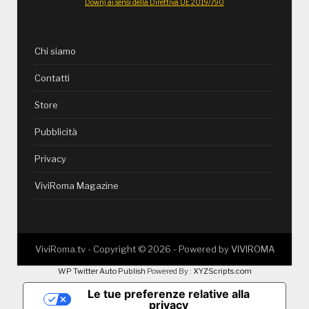
Down) ai sensi della Direttiva UE 2019/790
Chi siamo
Contatti
Store
Pubblicità
Privacy
ViviRoma Magazine
ViviRoma.tv - Copyright ©
2026
- Powered by
VIVIROMA
WP Twitter Auto Publish
Powered By :
XYZScripts.com
Le tue preferenze relative alla
privacy