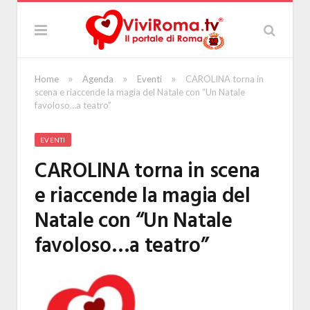
»
»
»
Home
Agenda
Eventi
CAROLINA torna in
scena e riaccende la magia del Natale con “Un Natale
favoloso…a teatro”
EVENTI
CAROLINA torna in scena
e riaccende la magia del
Natale con “Un Natale
favoloso…a teatro”