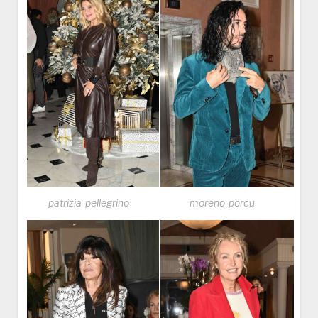
patrizia-pellegrino
moreno-porcu