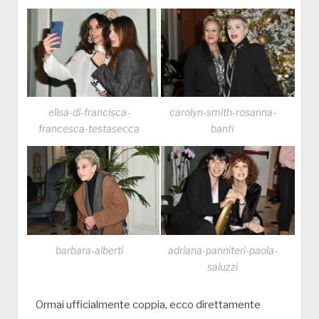
elisa-di-francisca-
carolyn-smith-rosanna-
francesca-testasecca
banfi
barbara-alberti
adriana-panniteri-paola-
saluzzi
Ormai ufficialmente coppia, ecco direttamente