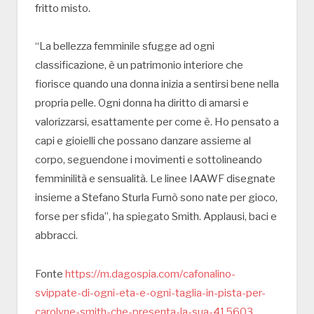
fritto misto.
“La bellezza femminile sfugge ad ogni
classificazione, è un patrimonio interiore che
fiorisce quando una donna inizia a sentirsi bene nella
propria pelle. Ogni donna ha diritto di amarsi e
valorizzarsi, esattamente per come è. Ho pensato a
capi e gioielli che possano danzare assieme al
corpo, seguendone i movimenti e sottolineando
femminilità e sensualità. Le linee IAAWF disegnate
insieme a Stefano Sturla Furnò sono nate per gioco,
forse per sfida”, ha spiegato Smith. Applausi, baci e
abbracci.
Fonte
https://m.dagospia.com/cafonalino-
svippate-di-ogni-eta-e-ogni-taglia-in-pista-per-
carolyne-smith-che-presenta-la-sua-415603