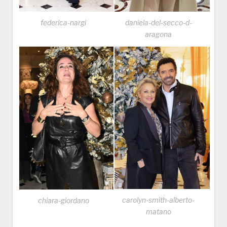
federica-nargi
daniela-del-secco-d-
aragona
carolyn-smith-alberto-
chiara-giordano
matano