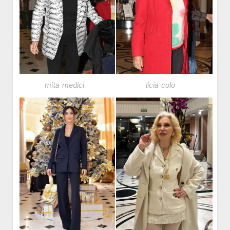
mita-medici
licia-colo