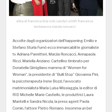
elisa di francisca licia colo carolyn smith francesca
testasecca marzia roncacci
Accolte dagli organizzatori dell’happening Emilio e
Stefano Sturla Furnò ecco immancabili le giornaliste
tv Adriana Pannitteri, Marzia Roncacci, Annapaola
Ricci, Mariella Anziano. Cartellino timbrato per
Donatella Gimigliano mamma di “Women for
Woman”, la presidente di “Bulli Stop” Giovanna Pini,
la psicoterapeuta Irene Bozzi, l’avvocato
matrimonialista Maria Luisa Missiaggia, la editor di
RID Michelle Marie Castiello, le produttrici Laura
Mantelli e Sandra Nicola, la press agent Paola
Comin, l’attore Pietro Romano. Insomma un bel