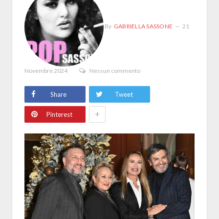
By
GABRIELLA SASSONE
21
Novembre 2024
Nessun commento
Share
Tweet
+
Pinterest