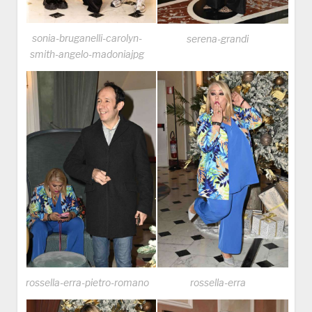
sonia-bruganelli-carolyn-
serena-grandi
smith-angelo-madoniajpg
rossella-erra-pietro-romano
rossella-erra