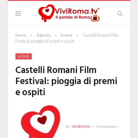
»
»
»
Home
Agenda
Eventi
Castelli Romani Film
Festival: pioggia di premi e ospiti
EVENTI
Castelli Romani Film
Festival: pioggia di premi
e ospiti
By
VIVIROMA
3 Novembre