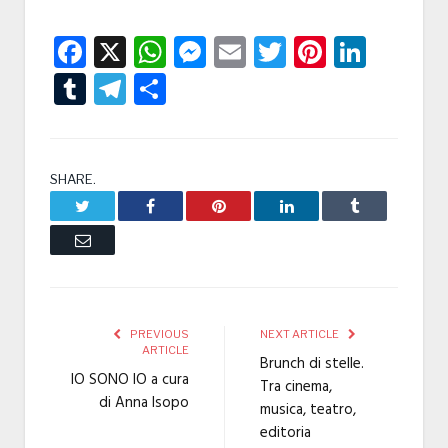
Facebook
X
WhatsApp
Messenger
Email
Twitter
Pintere
Linke
Tumblr
Telegram
Condividi
SHARE.
Twitter
Facebook
Pinterest
LinkedIn
Tumblr
Email
PREVIOUS
NEXT ARTICLE
ARTICLE
Brunch di stelle.
IO SONO IO a cura
Tra cinema,
di Anna Isopo
musica, teatro,
editoria