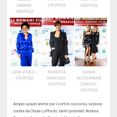
CROFFI22
CROFFI22
FABIANI-
CROFFI22
LIDIA VITALE -
ROBERTA
SASHA
CROFFI22
GIARUSSO-
ALESSANDRA
CROFFI22
CARLESI-
CROFFI22
Ampio spazio anche per i corti in concorso, sezione
curata da Cinzia Loffredo, tanti i premiati: Andrea