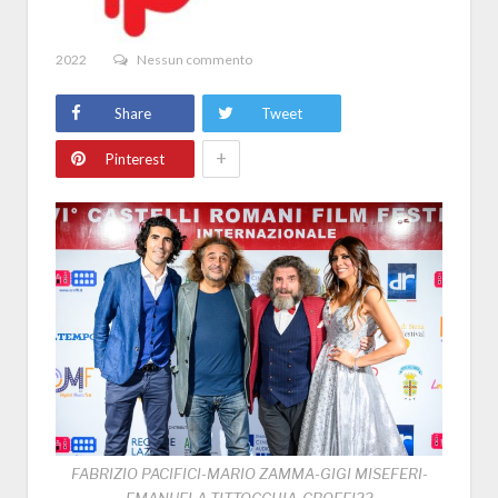
2022
Nessun commento
Share
Tweet
+
Pinterest
FABRIZIO PACIFICI-MARIO ZAMMA-GIGI MISEFERI-
EMANUELA TITTOCCHIA-CROFFI22