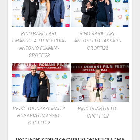
RINO BARILLARI-
RINO BARILLARI-
EMANUELA TITTOCCHIA-
ANTONELLO FASSARI-
ANTONIO FLAMINI-
CROFFI22
CROFFI22
RICKY TOGNAZZI-MARIA
PINO QUARTULLO-
ROSARIA OMAGGIO-
CROFFI 22
CROFFI 22
Dopo la cerimonia di c’è stata una cena tipica a base