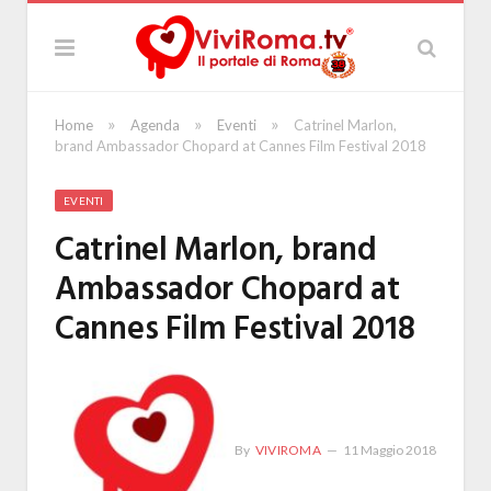
»
»
»
Home
Agenda
Eventi
Catrinel Marlon,
brand Ambassador Chopard at Cannes Film Festival 2018
EVENTI
Catrinel Marlon, brand
Ambassador Chopard at
Cannes Film Festival 2018
By
VIVIROMA
11 Maggio 2018