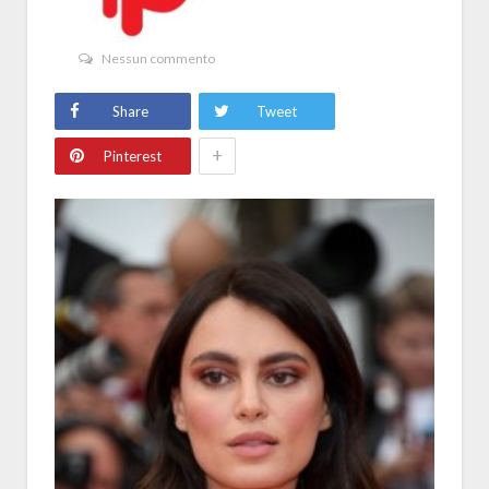
Nessun commento
Share
Tweet
+
Pinterest