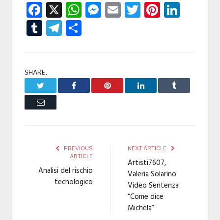
Facebook
X
WhatsApp
Messenger
Email
Twitter
Pintere
Linke
Tumblr
Telegram
Condividi
SHARE.
Twitter
Facebook
Pinterest
LinkedIn
Tumblr
Email
PREVIOUS
NEXT ARTICLE
ARTICLE
Artisti7607,
Analisi del rischio
Valeria Solarino
tecnologico
Video Sentenza
“Come dice
Michela”