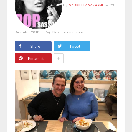
By
GABRIELLA SASSONE
23
Dicembre 2018
Nessun commento
Share
Tweet
+
Pinterest