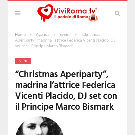
»
»
»
Home
Agenda
Eventi
“Christmas
Aperiparty”, madrina l’attrice Federica Vicenti Placido, DJ
set con il Principe Marco Bismark
EVENTI
“Christmas Aperiparty”,
madrina l’attrice Federica
Vicenti Placido, DJ set con
il Principe Marco Bismark