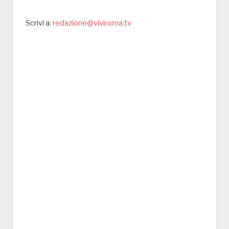
Scrivi a:
redazione@viviroma.tv