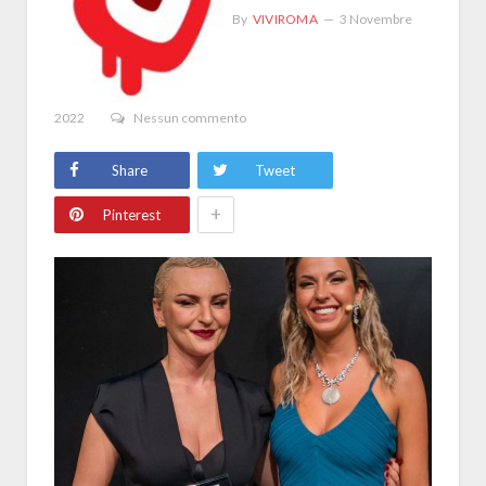
By
VIVIROMA
3 Novembre
2022
Nessun commento
Share
Tweet
+
Pinterest