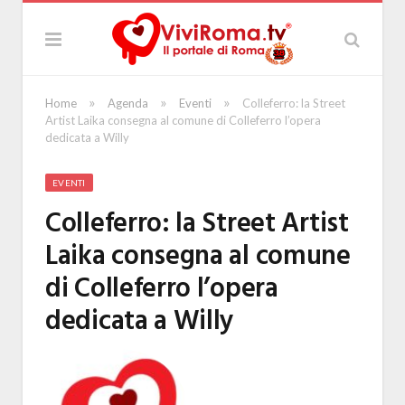
»
»
»
Home
Agenda
Eventi
Colleferro: la Street
Artist Laika consegna al comune di Colleferro l’opera
dedicata a Willy
EVENTI
Colleferro: la Street Artist
Laika consegna al comune
di Colleferro l’opera
dedicata a Willy