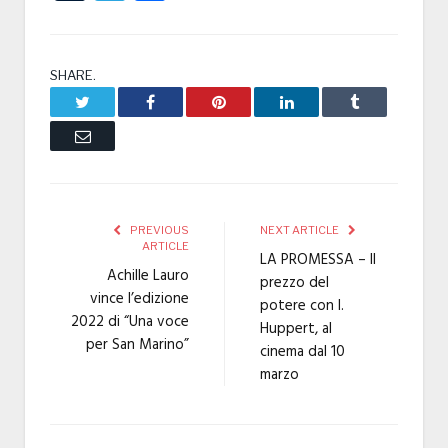
SHARE.
Twitter
Facebook
Pinterest
LinkedIn
Tumblr
Email
PREVIOUS
NEXT ARTICLE
ARTICLE
LA PROMESSA – Il
Achille Lauro
prezzo del
vince l’edizione
potere con I.
2022 di “Una voce
Huppert, al
per San Marino”
cinema dal 10
marzo