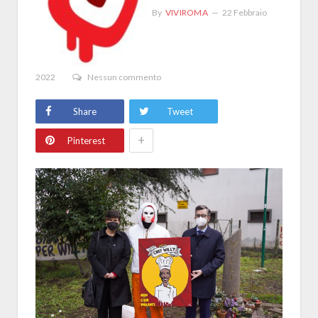
By
VIVIROMA
22 Febbraio
2022
Nessun commento
Share
Tweet
+
Pinterest