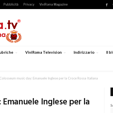
Pubblicità
Privacy
ViviRoma Magazine
Fac
ubriche
ViviRoma Television
Indirizzario
Il 
Colosseum music day: Emanuele Inglese per la Croce Rossa Italiana
 Emanuele Inglese per la
S