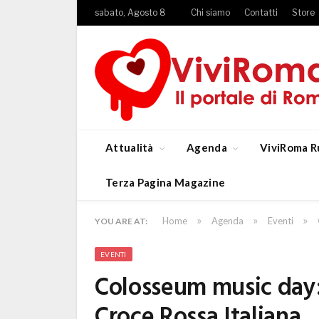
sabato, Agosto 8
Chi siamo
Contatti
Store
Attualità
Agenda
ViviRoma R
Terza Pagina Magazine
»
»
»
Home
Agenda
Eventi
YOU ARE AT:
EVENTI
Colosseum music day:
Croce Rossa Italiana