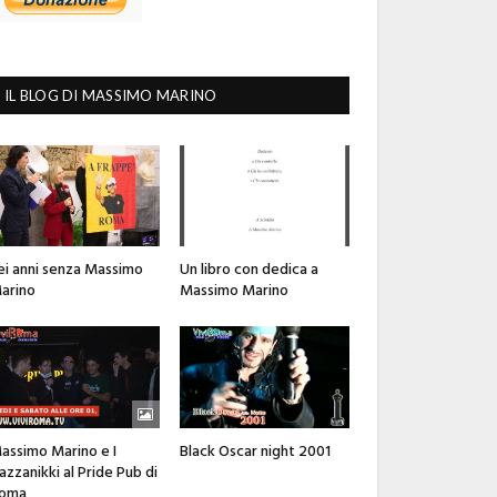
IL BLOG DI MASSIMO MARINO
ei anni senza Massimo
Un libro con dedica a
arino
Massimo Marino
assimo Marino e I
Black Oscar night 2001
azzanikki al Pride Pub di
oma