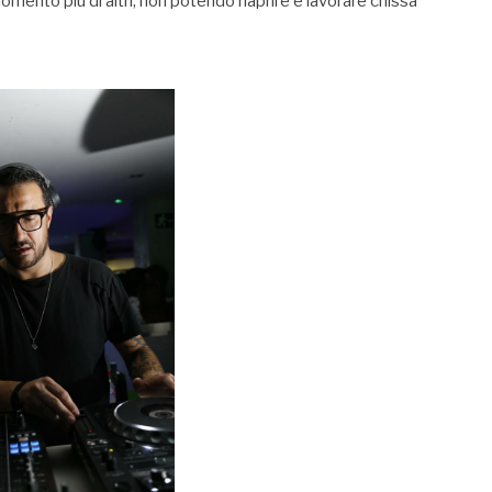
 momento più di altri, non potendo riaprire e lavorare chissà