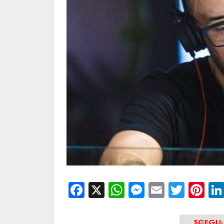
Facebook
X
WhatsApp
Messenge
Email
Twitt
Pi