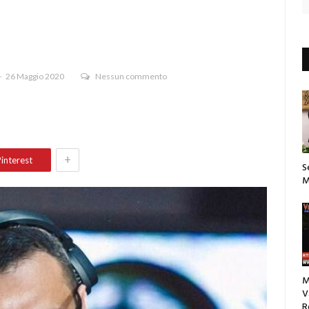
26 Maggio 2020
Nessun commento
+
interest
S
M
M
V
R