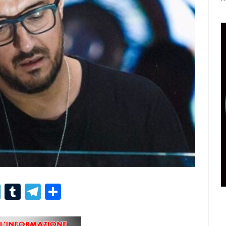
r
er
nterest
LinkedIn
Tumblr
Telegram
Condividi