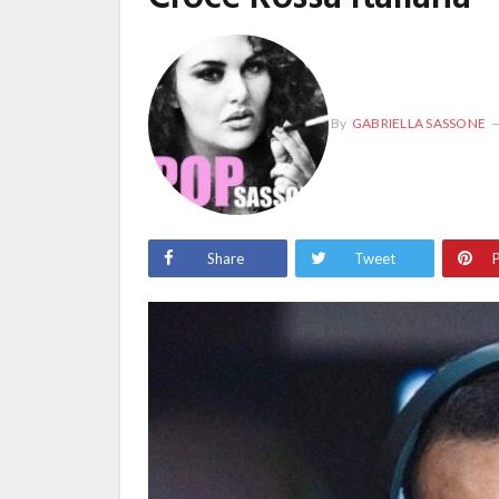
By
GABRIELLA SASSONE
Share
Tweet
P