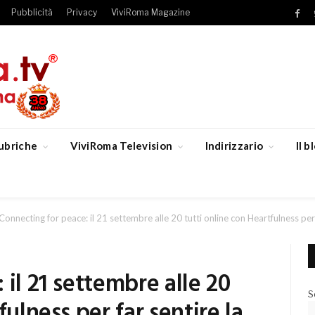
Pubblicità
Privacy
ViviRoma Magazine
Fac
ubriche
ViviRoma Television
Indirizzario
Il 
Connecting for peace: il 21 settembre alle 20 tutti online con Heartfulness per
il 21 settembre alle 20
S
fulness per far sentire la