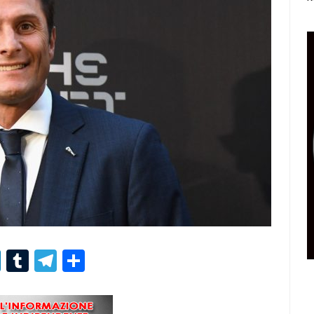
r
er
nterest
LinkedIn
Tumblr
Telegram
Condividi