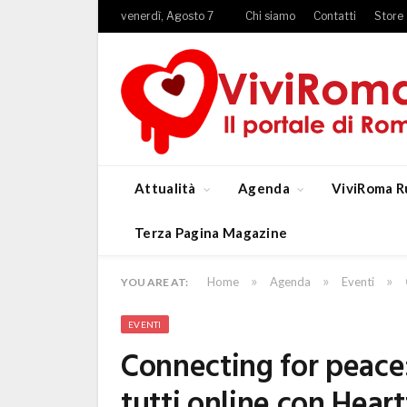
venerdì, Agosto 7
Chi siamo
Contatti
Store
Attualità
Agenda
ViviRoma R
Terza Pagina Magazine
»
»
»
Home
Agenda
Eventi
YOU ARE AT:
EVENTI
Connecting for peace: 
tutti online con Heart