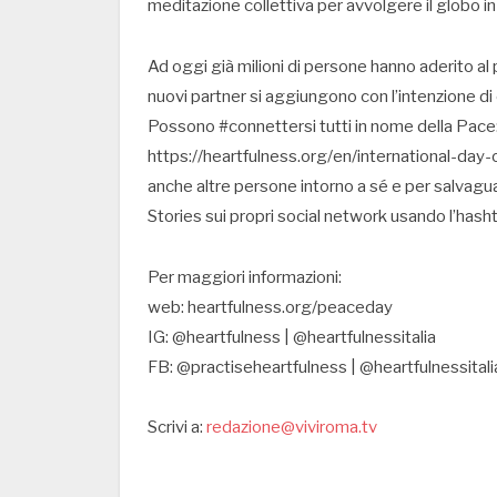
meditazione collettiva per avvolgere il globo in
Ad oggi già milioni di persone hanno aderito al
nuovi partner si aggiungono con l’intenzione di 
Possono #connettersi tutti in nome della Pace: 
https://heartfulness.org/en/international-day-of
anche altre persone intorno a sé e per salvagua
Stories sui propri social network usando l’ha
Per maggiori informazioni:
web: heartfulness.org/peaceday
IG: @heartfulness | @heartfulnessitalia
FB: @practiseheartfulness | @heartfulnessitali
Scrivi a:
redazione@viviroma.tv