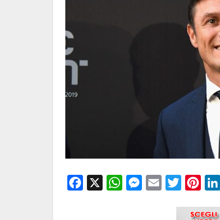
Facebook
X
WhatsApp
Messenge
Email
Twitt
Pi