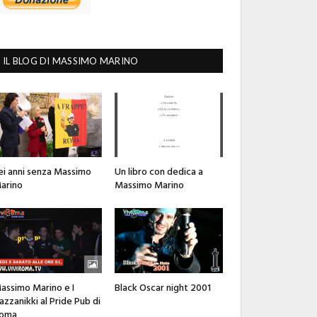
IL BLOG DI MASSIMO MARINO
ei anni senza Massimo
Un libro con dedica a
arino
Massimo Marino
assimo Marino e I
Black Oscar night 2001
azzanikki al Pride Pub di
oma