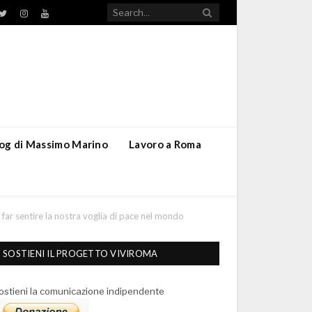
TikTok
ebook
Twitter
Instagram
YouTube
blog di Massimo Marino
Lavoro a Roma
 far sentire la nostra voglia di pace nel mondo
SOSTIENI IL PROGETTO VIVIROMA
ostieni la comunicazione indipendente