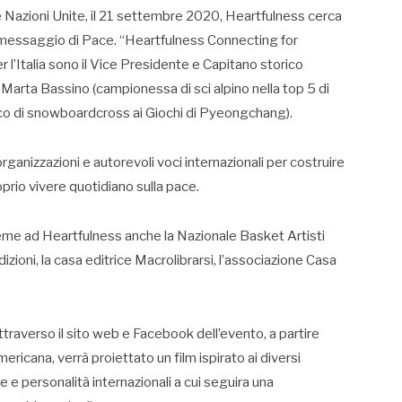
e Nazioni Unite, il 21 settembre 2020, Heartfulness cerca
n messaggio di Pace. “Heartfulness Connecting for
 per l’Italia sono il Vice Presidente e Capitano storico
i Marta Bassino (campionessa di sci alpino nella top 5 di
co di snowboardcross ai Giochi di Pyeongchang).
ganizzazioni e autorevoli voci internazionali per costruire
prio vivere quotidiano sulla pace.
nsieme ad Heartfulness anche la Nazionale Basket Artisti
zioni, la casa editrice Macrolibrarsi, l’associazione Casa
attraverso il sito web e Facebook dell’evento, a partire
ericana, verrà proiettato un film ispirato ai diversi
 e personalità internazionali a cui seguira una