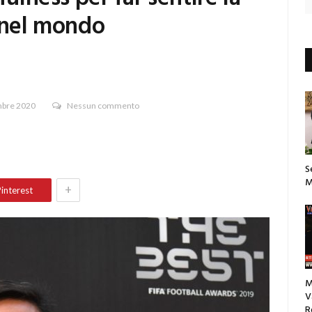
e nel mondo
mbre 2020
Nessun commento
S
M
+
interest
M
V
R