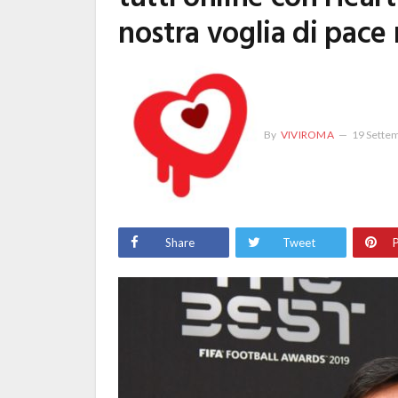
nostra voglia di pac
By
VIVIROMA
19 Sette
Share
Tweet
P