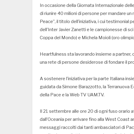
In occasione della Giornata Internazionale dell
di riunire 40 milioni di persone per mandare u
Peace”, il titolo dell’iniziativa, i cui testimonial
dell’Inter Javier Zanetti e le campionesse di sc
Coppa del Mondo) e Michela Moioli (oro olimpi
Heartfulness sta lavorando insieme a partner, or
una rete di persone desiderose di fondare il pro
A sostenere l’iniziativa per la parte Italiana i
guidata da Simone Barazzotto, la Terranuova Edi
della Pace e la Web TV UAM.TV.
Il 21 settembre alle ore 20 di ogni fuso orario 
dall’Oceania per arrivare fino alla West Coast am
messaggi raccolti dai tanti ambasciatori di Pace