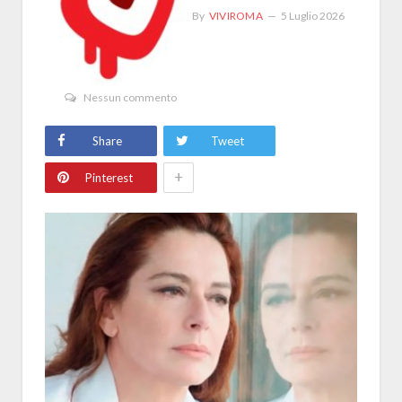
By
VIVIROMA
5 Luglio 2026
Nessun commento
Share
Tweet
+
Pinterest