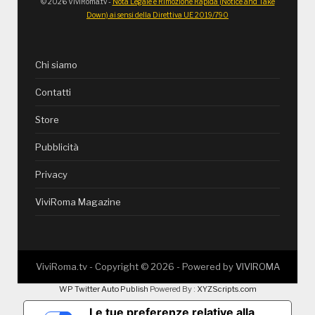
© 2026 ViviRoma.tv -
Nota Legale e Rimozione Rapida (Notice and Take
Down) ai sensi della Direttiva UE 2019/790
Chi siamo
Contatti
Store
Pubblicità
Privacy
ViviRoma Magazine
ViviRoma.tv - Copyright ©
2026
- Powered by
VIVIROMA
WP Twitter Auto Publish
Powered By :
XYZScripts.com
Le tue preferenze relative alla