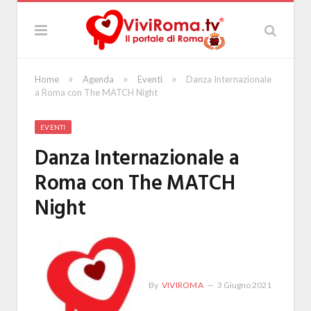
»
»
»
Home
Agenda
Eventi
Danza Internazionale
a Roma con The MATCH Night
EVENTI
Danza Internazionale a
Roma con The MATCH
Night
By
VIVIROMA
3 Giugno 2021