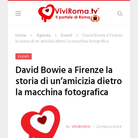
»
»
»
Home
Agenda
Eventi
David Bowie a Firenze
la storia di un’amicizia dietro la macchina fotografica
EVENTI
David Bowie a Firenze la
storia di un’amicizia dietro
la macchina fotografica
By
VIVIROMA
23 Marzo 2019