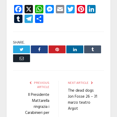
Facebook
X
WhatsApp
Messenger
Email
Twitter
Pintere
Linke
Tumblr
Telegram
Condividi
SHARE.
Twitter
Facebook
Pinterest
LinkedIn
Tumblr
Email
PREVIOUS
NEXT ARTICLE
ARTICLE
The dead dogs
Il Presidente
Jon Fosse 26 – 31
Mattarella
marzo teatro
ringrazia i
Argot
Carabinieri per