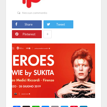
Nessun commento
Share
Tweet
+
Pinterest