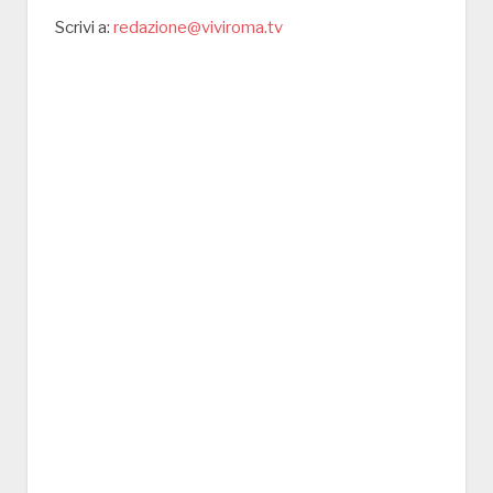
Scrivi a:
redazione@viviroma.tv