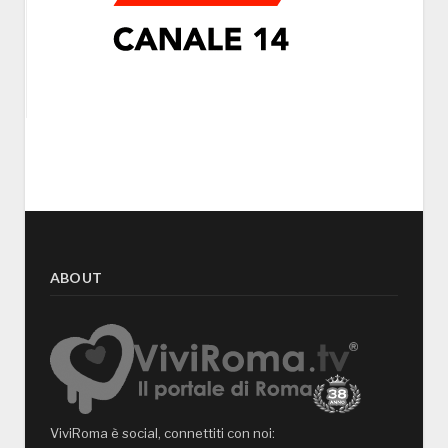
ABOUT
ViviRoma è social, connettiti con noi: