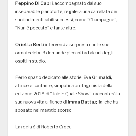
Peppino Di Capri
, accompagnato dal suo
inseparabile pianoforte, regalerà una carrellata dei
suoi indimenticabili successi, come “Champagne”,
“Nun è peccato” e tante altre.
Orietta Berti
interverrà a sorpresa con le sue
ormai celebri 3 domande piccanti ad alcuni degli
ospiti in studio.
Per lo spazio dedicato alle storie,
Eva Grimaldi
,
attrice e cantante, simpatica protagonista della
edizione 2019 di “Tale E Quale Show”, racconterà la
sua nuova vita al fianco di
Imma Battaglia
, che ha
sposato nel maggio scorso.
La regia è di Roberto Croce.