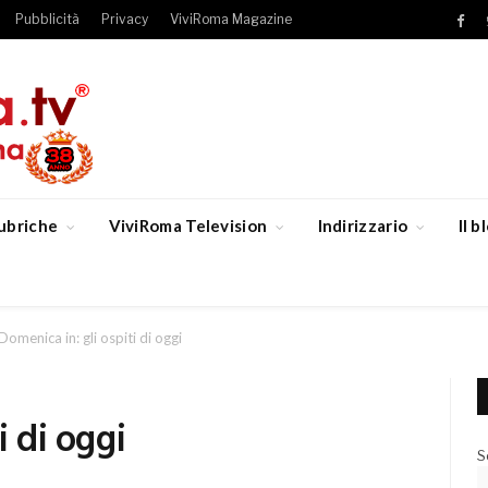
Pubblicità
Privacy
ViviRoma Magazine
Fac
ubriche
ViviRoma Television
Indirizzario
Il 
Domenica in: gli ospiti di oggi
i di oggi
S