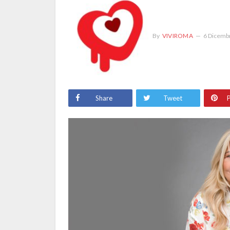
By
VIVIROMA
6 Dicemb
Share
Tweet
P