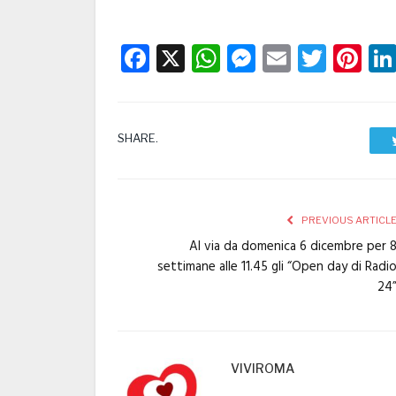
Facebook
X
WhatsApp
Messenge
Email
Twitt
Pi
SHARE.
PREVIOUS ARTICL
Al via da domenica 6 dicembre per 
settimane alle 11.45 gli “Open day di Radi
24
VIVIROMA