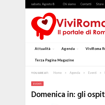
sabato, Agosto 8
Chi siamo
Contatti
Store
Attualità
Agenda
ViviRoma R
Terza Pagina Magazine
»
»
»
Home
Agenda
Eventi
YOU ARE AT:
EVENTI
Domenica in: gli ospit