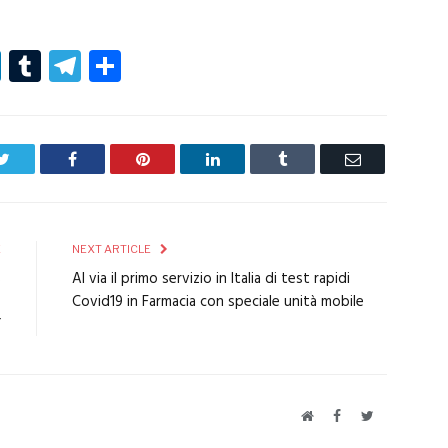
r
er
nterest
LinkedIn
Tumblr
Telegram
Condividi
Twitter
Facebook
Pinterest
LinkedIn
Tumblr
Email
E
NEXT ARTICLE
8
Al via il primo servizio in Italia di test rapidi
o
Covid19 in Farmacia con speciale unità mobile
”
Website
Facebook
Twitter