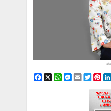
Ma
Facebook
X
WhatsApp
Messenge
Email
Twitt
Pi