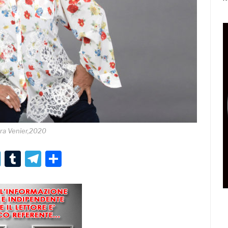
ra Venier,2020
r
er
nterest
LinkedIn
Tumblr
Telegram
Condividi