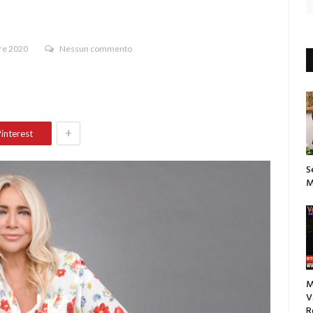
re 2020
Nessun commento
+
interest
S
M
M
V
R