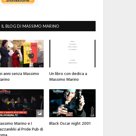
IL BLOG DI MASSIMO MARINO
ei anni senza Massimo
Un libro con dedica a
arino
Massimo Marino
assimo Marino e I
Black Oscar night 2001
azzanikki al Pride Pub di
oma