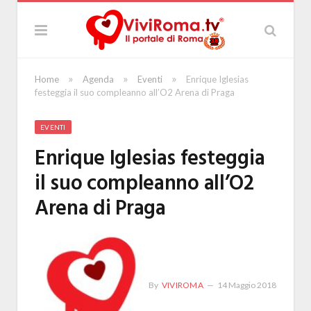
»
»
»
Home
Agenda
Eventi
Enrique Iglesias
festeggia il suo compleanno all’O2 Arena di Praga
EVENTI
Enrique Iglesias festeggia
il suo compleanno all’O2
Arena di Praga
By
VIVIROMA
14 Maggio 2018