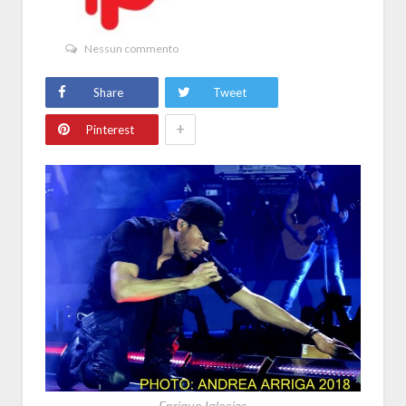
Nessun commento
Share
Tweet
+
Pinterest
Enrique Iglesias