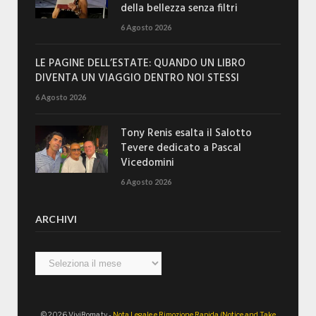
della bellezza senza filtri
6 Agosto 2026
LE PAGINE DELL’ESTATE: QUANDO UN LIBRO
DIVENTA UN VIAGGIO DENTRO NOI STESSI
6 Agosto 2026
Tony Renis esalta il Salotto
Tevere dedicato a Pascal
Vicedomini
6 Agosto 2026
ARCHIVI
Archivi
© 2026 ViviRoma.tv -
Nota Legale e Rimozione Rapida (Notice and Take