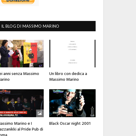
IL BLOG DI MASSIMO MARINO
ei anni senza Massimo
Un libro con dedica a
arino
Massimo Marino
assimo Marino e I
Black Oscar night 2001
azzanikki al Pride Pub di
oma