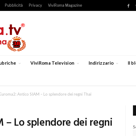
Pubblicità
Privacy
ViviRoma Magazine
Fac
ubriche
ViviRoma Television
Indirizzario
Il 
Euroma2: Antico SIAM – Lo splendore dei regni Thai
 – Lo splendore dei regni
S