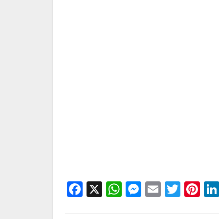
Facebook
X
WhatsApp
Messenge
Email
Twitt
Pi