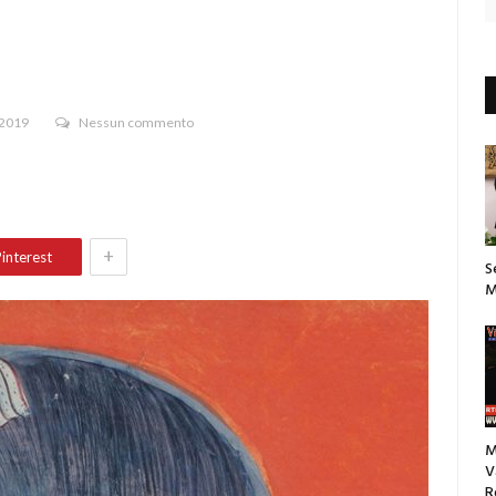
 2019
Nessun commento
+
interest
S
M
M
V
R