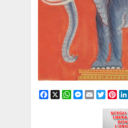
Facebook
X
WhatsApp
Messenge
Email
Twitt
Pi