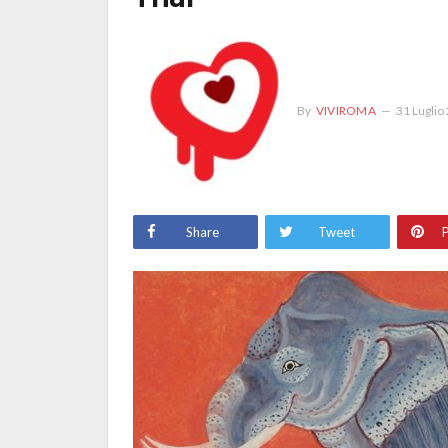
By
VIVIROMA
31 Luglio
Share
Tweet
P