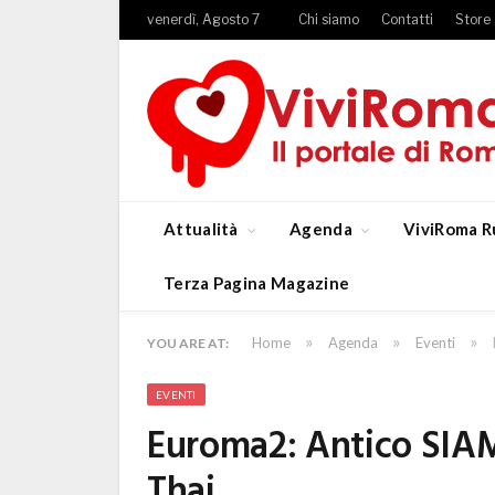
venerdì, Agosto 7
Chi siamo
Contatti
Store
Attualità
Agenda
ViviRoma R
Terza Pagina Magazine
»
»
»
Home
Agenda
Eventi
YOU ARE AT:
EVENTI
Euroma2: Antico SIAM
Thai