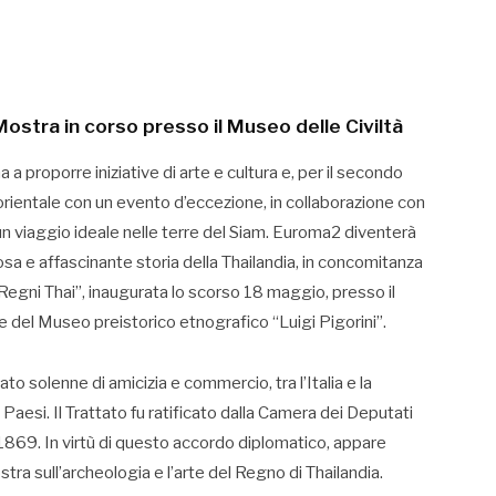
 Mostra in corso presso il Museo delle Civiltà
 a proporre iniziative di arte e cultura e, per il secondo
rientale con un evento d’eccezione, in collaborazione con
n un viaggio ideale nelle terre del Siam. Euroma2 diventerà
osa e affascinante storia della Thailandia, in concomitanza
Regni Thai”, inaugurata lo scorso 18 maggio, presso il
ze del Museo preistorico etnografico “Luigi Pigorini”.
ato solenne di amicizia e commercio, tra l’Italia e la
ni Paesi. Il Trattato fu ratificato dalla Camera dei Deputati
 1869. In virtù di questo accordo diplomatico, appare
stra sull’archeologia e l’arte del Regno di Thailandia.