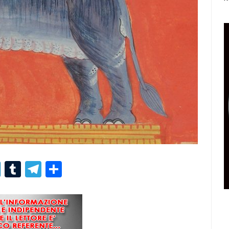
r
er
nterest
LinkedIn
Tumblr
Telegram
Condividi