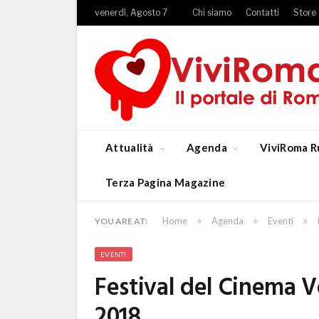
venerdì, Agosto 7
Chi siamo
Contatti
Store
Attualità
Agenda
ViviRoma R
Terza Pagina Magazine
»
»
»
Home
Agenda
Eventi
YOU ARE AT:
EVENTI
Festival del Cinema 
2018