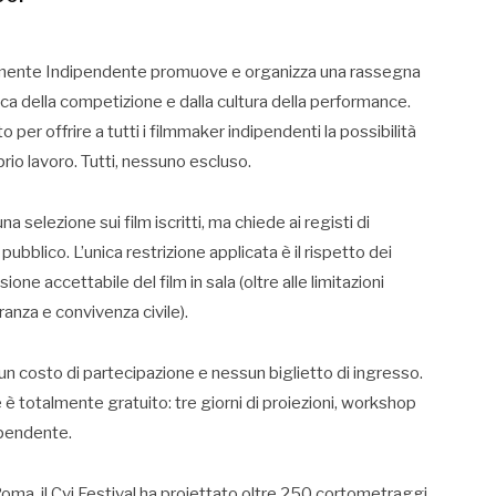
ramente Indipendente promuove e organizza una rassegna
ica della competizione e dalla cultura della performance.
o per offrire a tutti i filmmaker indipendenti la possibilità
rio lavoro. Tutti, nessuno escluso.
na selezione sui film iscritti, ma chiede ai registi di
pubblico. L’unica restrizione applicata è il rispetto dei
one accettabile del film in sala (oltre alle limitazioni
eranza e convivenza civile).
sun costo di partecipazione e nessun biglietto di ingresso.
è totalmente gratuito: tre giorni di proiezioni, workshop
ipendente.
Roma, il Cvi Festival ha proiettato oltre 250 cortometraggi