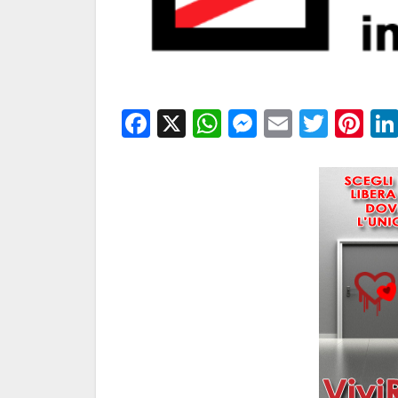
Facebook
X
WhatsApp
Messenge
Email
Twitt
Pi