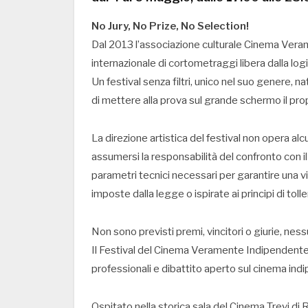
No Jury, No Prize, No Selection!
Dal 2013 l’associazione culturale Cinema Ve
internazionale di cortometraggi libera dalla log
Un festival senza filtri, unico nel suo genere, nat
di mettere alla prova sul grande schermo il prop
La direzione artistica del festival non opera alcu
assumersi la responsabilità del confronto con il 
parametri tecnici necessari per garantire una visi
imposte dalla legge o ispirate ai principi di toll
Non sono previsti premi, vincitori o giurie, nes
Il Festival del Cinema Veramente Indipendente 
professionali e dibattito aperto sul cinema ind
Ospitato nella storica sala del Cinema Trevi di 