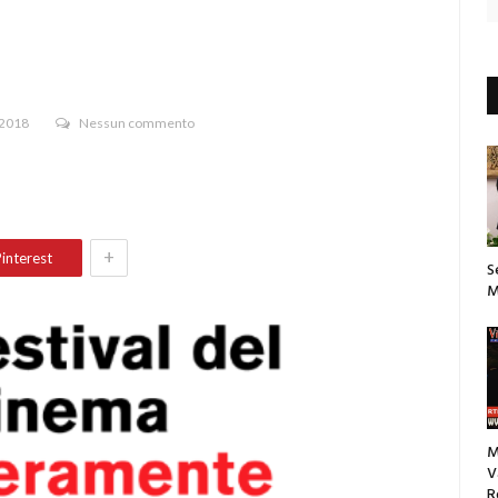
 2018
Nessun commento
+
interest
S
M
M
V
R