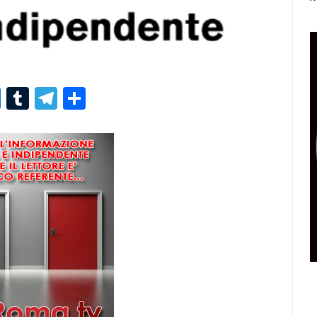
r
er
nterest
LinkedIn
Tumblr
Telegram
Condividi