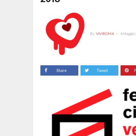
By
VIVIROMA
4 Maggio
Share
Tweet
P