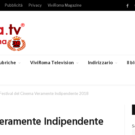
Pubblicità
Privacy
ViviRoma Magazine
Fac
ubriche
ViviRoma Television
Indirizzario
Il 
Festival del Cinema Veramente Indipendente 2018
Veramente Indipendente
S