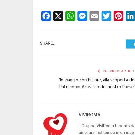
Facebook
X
WhatsApp
Messenge
Email
Twitt
Pi
SHARE.
PREVIOUS ARTICL
“In viaggio con Ettore, alla scoperta de
Patrimonio Artistico del nostro Paese
VIVIROMA
Il Gruppo ViviRoma fondato d
ampliarsi nel tempo in un mag