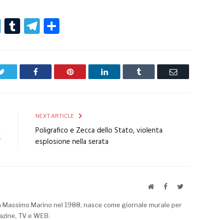
r
er
nterest
LinkedIn
Tumblr
Telegram
Condividi
Twitter
Facebook
Pinterest
LinkedIn
Tumblr
Email
E
NEXT ARTICLE
l
Poligrafico e Zecca dello Stato, violenta
”
esplosione nella serata
Website
Facebook
Twitter
a Massimo Marino nel 1988, nasce come giornale murale per
azine, TV e WEB.