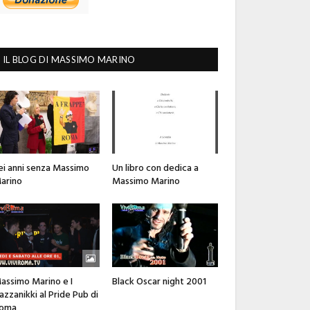
IL BLOG DI MASSIMO MARINO
ei anni senza Massimo
Un libro con dedica a
arino
Massimo Marino
assimo Marino e I
Black Oscar night 2001
azzanikki al Pride Pub di
oma