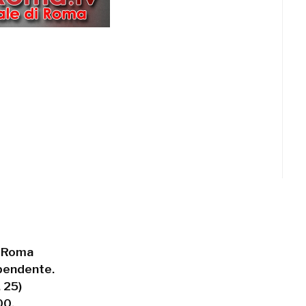
a Roma
ipendente.
 25)
00.