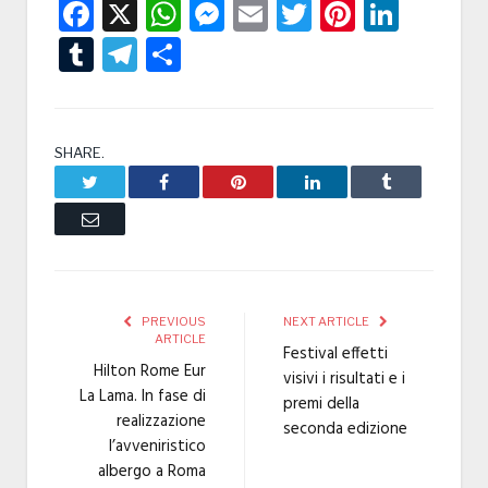
Facebook
X
WhatsApp
Messenger
Email
Twitter
Pintere
Linke
Tumblr
Telegram
Condividi
SHARE.
Twitter
Facebook
Pinterest
LinkedIn
Tumblr
Email
PREVIOUS
NEXT ARTICLE
ARTICLE
Festival effetti
Hilton Rome Eur
visivi i risultati e i
La Lama. In fase di
premi della
realizzazione
seconda edizione
l’avveniristico
albergo a Roma