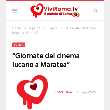
»
»
»
Home
Agenda
Eventi
“Giornate del cinema
lucano a Maratea”
EVENTI
“Giornate del cinema
lucano a Maratea”
By
VIVIROMA
13 Luglio 2019