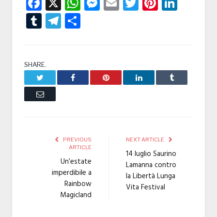
Facebook
X
WhatsApp
Messenger
Email
Twitter
Pintere
Linke
Tumblr
Telegram
Condividi
SHARE.
Twitter
Facebook
Pinterest
LinkedIn
Tumblr
Email
PREVIOUS
NEXT ARTICLE
ARTICLE
14 luglio Saurino
Un’estate
Lamanna contro
imperdibile a
la Libertà Lunga
Rainbow
Vita Festival
Magicland