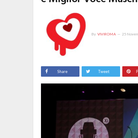
By
VIVIROMA
25 Novem
Share
Tweet
P