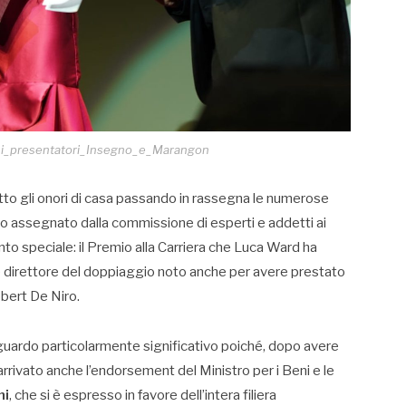
n_i_presentatori_Insegno_e_Marangon
to gli onori di casa passando in rassegna le numerose
io assegnato dalla commissione di esperti e addetti ai
nto speciale: il Premio alla Carriera che Luca Ward ha
e direttore del doppiaggio noto anche per avere prestato
bert De Niro.
uardo particolarmente significativo poiché, dopo avere
arrivato anche l’endorsement del Ministro per i Beni e le
ni
, che si è espresso in favore dell’intera filiera