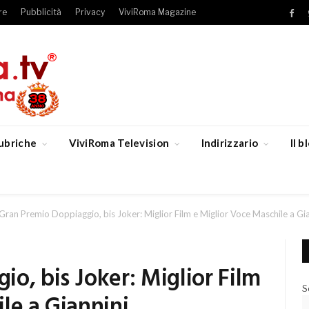
re
Pubblicità
Privacy
ViviRoma Magazine
Fac
ubriche
ViviRoma Television
Indirizzario
Il 
Gran Premio Doppiaggio, bis Joker: Miglior Film e Miglior Voce Maschile a Gia
o, bis Joker: Miglior Film
S
le a Giannini