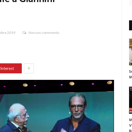
bre 2019
Nessun commento
+
interest
S
M
M
V
R