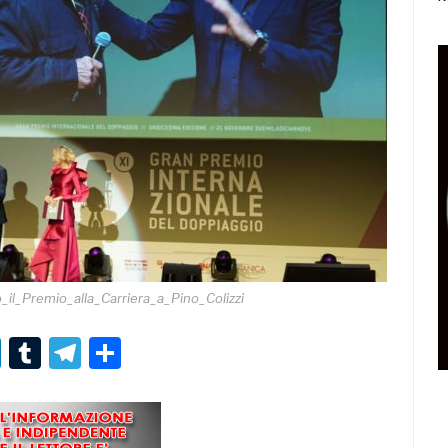
l_Premio_alla_Carriera_a_Pino_Colizzi
r
er
nterest
LinkedIn
Tumblr
Telegram
Condividi