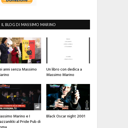
IL BLOG DI MASSIMO MARINO
ei anni senza Massimo
Un libro con dedica a
arino
Massimo Marino
assimo Marino e I
Black Oscar night 2001
azzanikki al Pride Pub di
oma