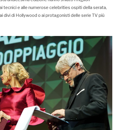
ai tecnici e alle numerose celebrities ospiti della serata,
ai divi di Hollywood o ai protagonisti delle serie TV più