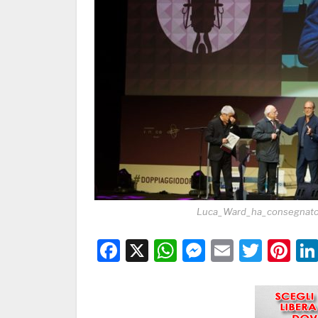
Luca_Ward_ha_consegnato_i
Facebook
X
WhatsApp
Messenge
Email
Twitt
Pi