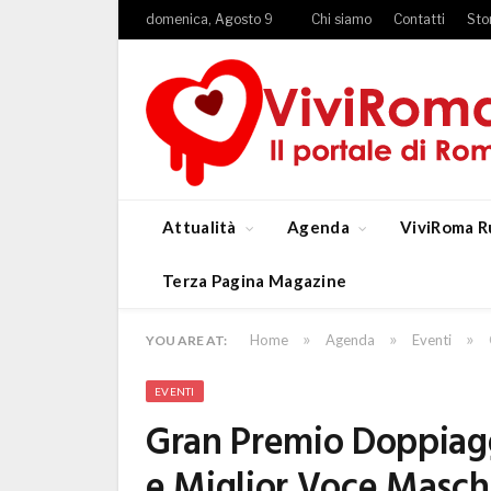
domenica, Agosto 9
Chi siamo
Contatti
Sto
Attualità
Agenda
ViviRoma R
Terza Pagina Magazine
»
»
»
Home
Agenda
Eventi
YOU ARE AT:
EVENTI
Gran Premio Doppiaggi
e Miglior Voce Maschi