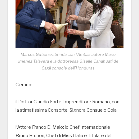
Marcos Gutierrèz brinda con l’Ambasciatore Mario
Jmènez Talavera e la dottoressa Giselle Canahuati de
Cagli console dell’Honduras
C’erano:
il Dottor Claudio Forte, Imprenditore Romano, con
la stimatissima Consorte, Signora Consuelo Cola;
l’Attore Franco Di Maio; lo Chef Internazionale
Bruno Brunori, Chef di Miss Italia e Titolare del