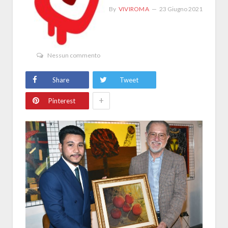
By
VIVIROMA
23 Giugno 2021
Nessun commento
Share
Tweet
+
Pinterest