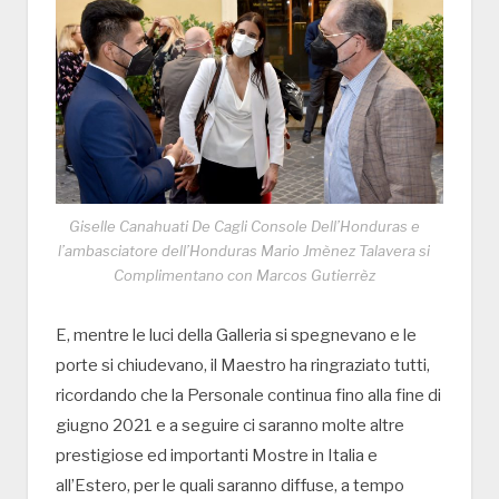
Giselle Canahuati De Cagli Console Dell’Honduras e
l’ambasciatore dell’Honduras Mario Jmènez Talavera si
Complimentano con Marcos Gutierrèz
E, mentre le luci della Galleria si spegnevano e le
porte si chiudevano, il Maestro ha ringraziato tutti,
ricordando che la Personale continua fino alla fine di
giugno 2021 e a seguire ci saranno molte altre
prestigiose ed importanti Mostre in Italia e
all’Estero, per le quali saranno diffuse, a tempo