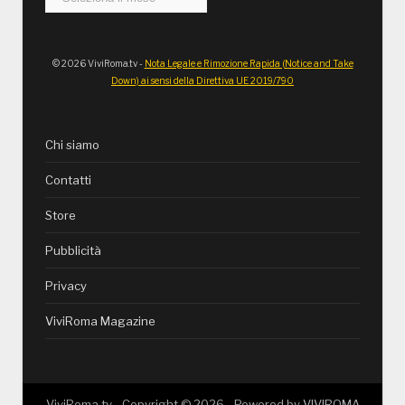
© 2026 ViviRoma.tv -
Nota Legale e Rimozione Rapida (Notice and Take
Down) ai sensi della Direttiva UE 2019/790
Chi siamo
Contatti
Store
Pubblicità
Privacy
ViviRoma Magazine
ViviRoma.tv - Copyright ©
2026
- Powered by
VIVIROMA