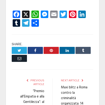
Facebook
X
WhatsApp
Messenger
Email
Twitter
Pintere
Linke
Tumblr
Telegram
Condividi
SHARE.
Twitter
Facebook
Pinterest
LinkedIn
Tumblr
Email
PREVIOUS
NEXT ARTICLE
ARTICLE
Maxi blitz a Roma
“Premio
contro la
all’Empatia e alla
criminalità
Gentilezza”: al
organizzata: 14