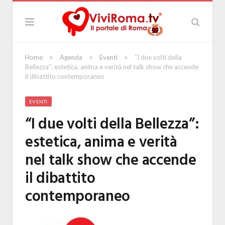
»
»
»
Home
Agenda
Eventi
“I due volti della
Bellezza”: estetica, anima e verità nel talk show che accende
il dibattito contemporaneo
EVENTI
“I due volti della Bellezza”:
estetica, anima e verità
nel talk show che accende
il dibattito
contemporaneo