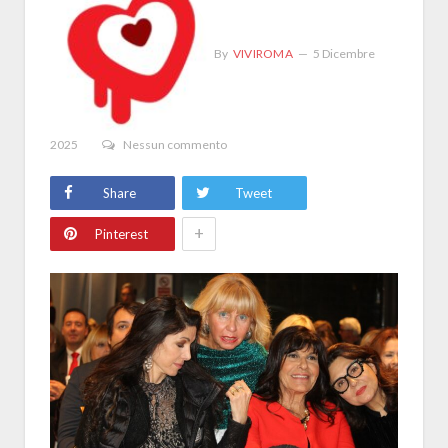
By
VIVIROMA
5 Dicembre
2025
Nessun commento
Share
Tweet
+
Pinterest