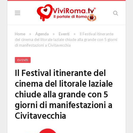
»
»
»
Home
Agenda
Eventi
Il Festival itinerante
del cinema del litorale laziale chiude alla grande con 5 giorni
di manifestazioni a Civitavecchia
EVENTI
Il Festival itinerante del
cinema del litorale laziale
chiude alla grande con 5
giorni di manifestazioni a
Civitavecchia