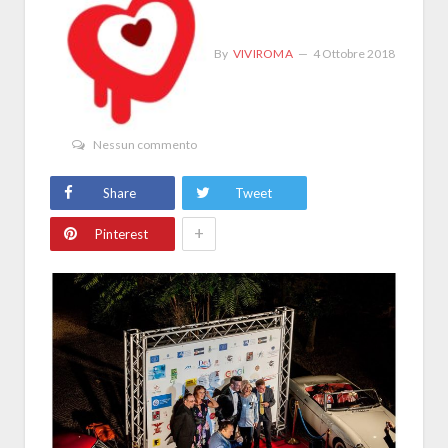
By
VIVIROMA
4 Ottobre 2018
Nessun commento
Share
Tweet
+
Pinterest