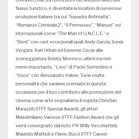
Civitavecchia, tra i primi porti del Mediterraneo per
flusso turistico, è diventata la location di numerose
produzioni italiane tra cui “Squadra Antimafia”,
“Romanzo Criminale2”, “Il Permesso”, “Manuel” ed
internazionali come “The Man of U.N.C.L.E.” e
“Bent” con cast eccezionali quali Andy Garcia, Sonia
Vergara, Karl Urban ed il premio Oscar alla
sceneggiatura Bobby Moresco, ultimi ma non
meno importante, “Loro” di Paolo Sorrentino e
“Voce” con Alessandro Haber. Tra le molte
personalità che saranno premiate in questa
occasione per il loro contributo alla promozione del
cinema come arte segnaliamo il regista Christian
Marazziti (ITFF Special Award), gli attori
Massimiliano Varrese (ITFF Fashion Award che gli
verrà consegnato dal noto PR Willy Vecchiattini),
Maurizio Mattioli e Flavio Bucci (ITFF Career