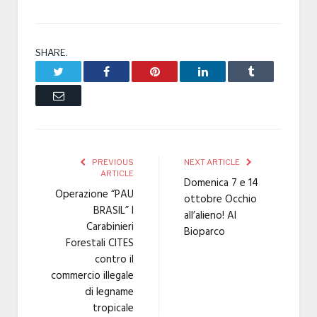
SHARE.
Twitter
Facebook
Pinterest
LinkedIn
Tumblr
Email
PREVIOUS
NEXT ARTICLE
ARTICLE
Domenica 7 e 14
Operazione “PAU
ottobre Occhio
BRASIL” I
all’alieno! Al
Carabinieri
Bioparco
Forestali CITES
contro il
commercio illegale
di legname
tropicale