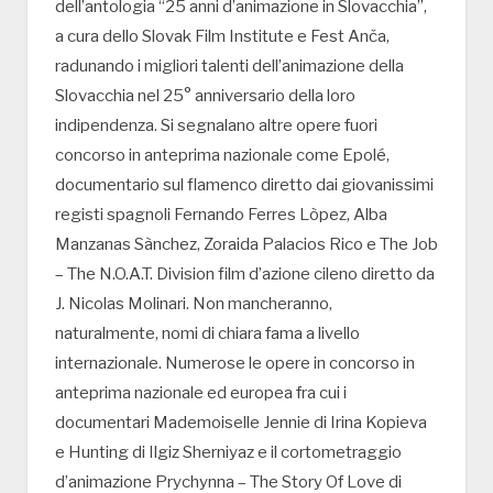
dell’antologia “25 anni d’animazione in Slovacchia”,
a cura dello Slovak Film Institute e Fest Anča,
radunando i migliori talenti dell’animazione della
Slovacchia nel 25° anniversario della loro
indipendenza. Si segnalano altre opere fuori
concorso in anteprima nazionale come Epolé,
documentario sul flamenco diretto dai giovanissimi
registi spagnoli Fernando Ferres Lòpez, Alba
Manzanas Sànchez, Zoraida Palacios Rico e The Job
– The N.O.A.T. Division film d’azione cileno diretto da
J. Nicolas Molinari. Non mancheranno,
naturalmente, nomi di chiara fama a livello
internazionale. Numerose le opere in concorso in
anteprima nazionale ed europea fra cui i
documentari Mademoiselle Jennie di Irina Kopieva
e Hunting di Ilgiz Sherniyaz e il cortometraggio
d’animazione Prychynna – The Story Of Love di