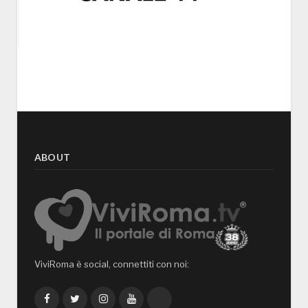
ABOUT
ViviRoma è social, connettiti con noi:
Facebook
Twitter
Instagram
YouTube
TikTok