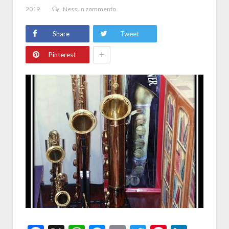
2019
Nessun commento
Share
Tweet
+
Pinterest