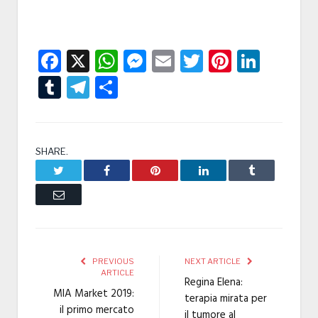
Facebook
X
WhatsApp
Messenger
Email
Twitter
Pintere
Linke
Tumblr
Telegram
Condividi
SHARE.
Twitter
Facebook
Pinterest
LinkedIn
Tumblr
Email
PREVIOUS
NEXT ARTICLE
ARTICLE
Regina Elena:
MIA Market 2019:
terapia mirata per
il primo mercato
il tumore al