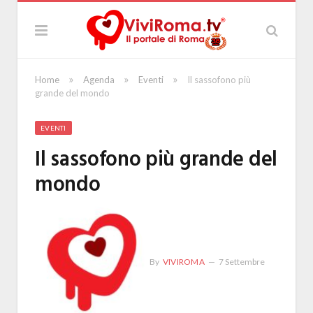
»
»
»
Home
Agenda
Eventi
Il sassofono più
grande del mondo
EVENTI
Il sassofono più grande del
mondo
By
VIVIROMA
7 Settembre