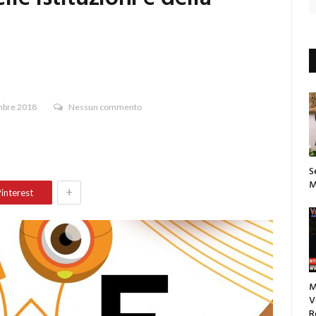
bre 2018
Nessun commento
S
M
+
interest
M
V
R