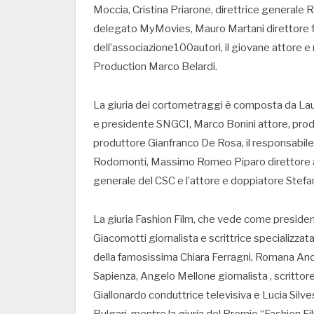
Moccia, Cristina Priarone, direttrice generale
delegato MyMovies, Mauro Martani direttore fi
dell’associazione100autori, il giovane attore e 
Production Marco Belardi.
La giuria dei cortometraggi è composta da Lau
e presidente SNGCI, Marco Bonini attore, produ
produttore Gianfranco De Rosa, il responsabile 
Rodomonti, Massimo Romeo Piparo direttore arti
generale del CSC e l’attore e doppiatore Stef
La giuria Fashion Film, che vede come presiden
Giacomotti giornalista e scrittrice specializza
della famosissima Chiara Ferragni, Romana An
Sapienza, Angelo Mellone giornalista , scrittore
Giallonardo conduttrice televisiva e Lucia Silvest