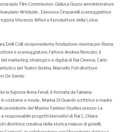
 Roma lazio Film Commission, Gialuca Guzzo amministratore
nanziario WIldside , Eleonora Cimpanelli sceneggiatrice
regista Vincenzo Alfieri e il produttore della Lotus
ra Delli Colli vicepresidente fondazione cinema per Roma
ttore e sceneggiatore, l’attore Andrea Roncato, il
del marketing strategico e digital di Rai Cinema, Carlo
stico del Teatro Sistina, Marcello Foti direttore
ano De Sando
te la Signora Anna Fendi, è formata da Fabiana
ta in costume e moda , Marina Di Guardo scrittrice e madre
dò presidente del Master Fashion Studies presso La
 e responsabile progetti innovativi di Rai 1, Chiara
ri direttrice creativa della storica maison di gioielli,