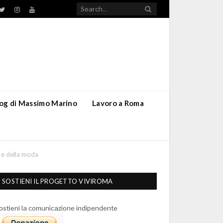
TikTok
ebook
Twitter
Instagram
YouTube
blog di Massimo Marino
Lavoro a Roma
i e della moda
SOSTIENI IL PROGETTO VIVIROMA
ostieni la comunicazione indipendente