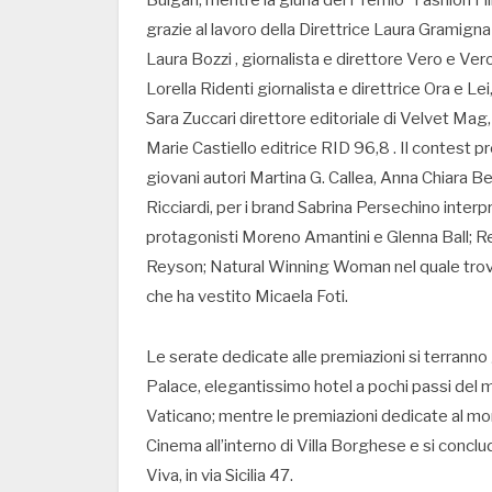
Bulgari, mentre la giuria del Premio “Fashion F
grazie al lavoro della Direttrice Laura Gramig
Laura Bozzi , giornalista e direttore Vero e Ver
Lorella Ridenti giornalista e direttrice Ora e Le
Sara Zuccari direttore editoriale di Velvet Mag,
Marie Castiello editrice RID 96,8 . Il contest pr
giovani autori Martina G. Callea, Anna Chiara Be
Ricciardi, per i brand Sabrina Persechino inte
protagonisti Moreno Amantini e Glenna Ball; Re
Reyson; Natural Winning Woman nel quale trov
che ha vestito Micaela Foti.
Le serate dedicate alle premiazioni si terrann
Palace, elegantissimo hotel a pochi passi del ma
Vaticano; mentre le premiazioni dedicate al m
Cinema all’interno di Villa Borghese e si concl
Viva, in via Sicilia 47.