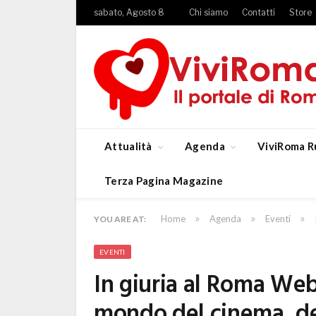
sabato, Agosto 8
Chi siamo
Contatti
Store
Attualità
Agenda
ViviRoma R
Terza Pagina Magazine
»
»
»
Home
Agenda
Eventi
YOU ARE AT:
EVENTI
In giuria al Roma Web 
mondo del cinema, dell