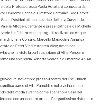
ilm Contest”, in collaborazione con l’Accademia del lusso
na e della Professoressa Paola Rotella, è composta da
o tv, Umberto Garibaldi Direttore Editoriale Red Carpet,
i, Giada Desideri attrice e autrice del blog CurvyJade, da
 Valeria Altobelli, cantante e presentatrice e da Michelle
evede la sfida tra cinque progetti realizzati da cinque
rnardini, Ilaria Corsaro, Marcello Maiocchi e Annalisa
rpretato da Ester Vinci e Andrea Vico; Amen con
yLu che ha visto la partecipazione di Alina Person e
iamo una splendida Roberta Scardola e il marchio An An
o giovedi 29 novembre presso il teatro del The Church
gnifico parco di Villa Pamphili e nelle vicinanze del
ondo della moda avranno come scenario la Casa del
uderanno con un incontro presso l’elegantissimo ristorante