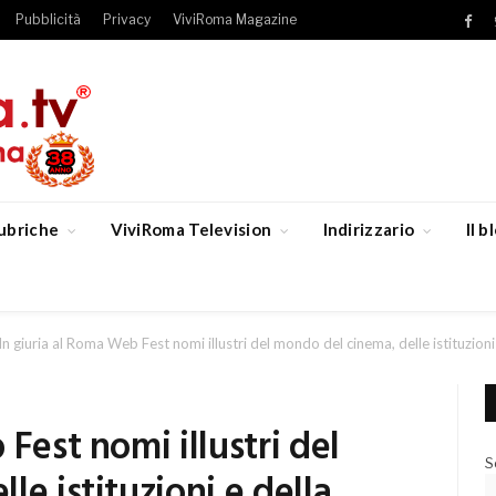
Pubblicità
Privacy
ViviRoma Magazine
Fac
ubriche
ViviRoma Television
Indirizzario
Il 
In giuria al Roma Web Fest nomi illustri del mondo del cinema, delle istituzion
Fest nomi illustri del
S
e istituzioni e della