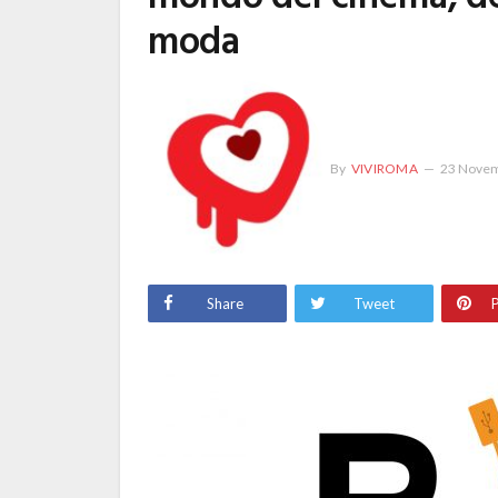
moda
By
VIVIROMA
23 Novem
Share
Tweet
P