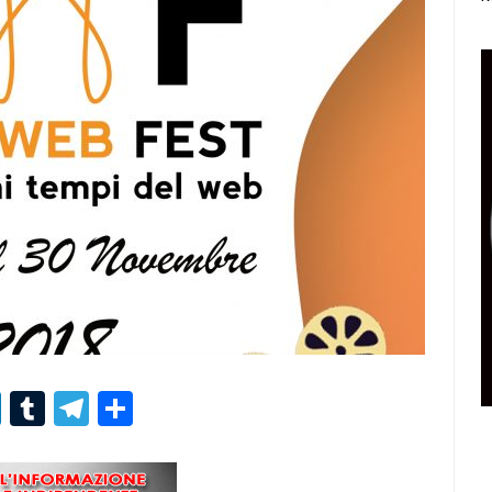
r
er
nterest
LinkedIn
Tumblr
Telegram
Condividi