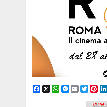
Facebook
X
WhatsApp
Messenge
Email
Twitt
Pi