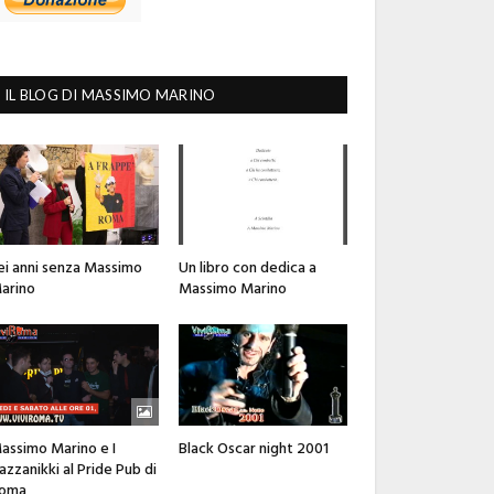
IL BLOG DI MASSIMO MARINO
ei anni senza Massimo
Un libro con dedica a
arino
Massimo Marino
assimo Marino e I
Black Oscar night 2001
azzanikki al Pride Pub di
oma