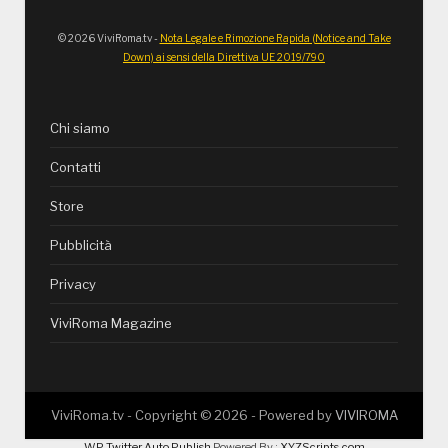
© 2026 ViviRoma.tv -
Nota Legale e Rimozione Rapida (Notice and Take
Down) ai sensi della Direttiva UE 2019/790
Chi siamo
Contatti
Store
Pubblicità
Privacy
ViviRoma Magazine
ViviRoma.tv - Copyright ©
2026
- Powered by
VIVIROMA
WP Twitter Auto Publish
Powered By :
XYZScripts.com