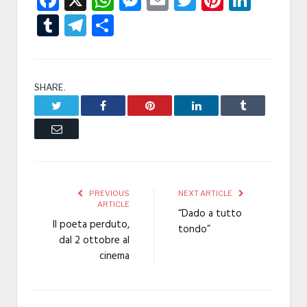
Tumblr
Telegram
Condividi
SHARE.
Twitter
Facebook
Pinterest
LinkedIn
Tumblr
Email
PREVIOUS
NEXT ARTICLE
ARTICLE
“Dado a tutto
Il poeta perduto,
tondo”
dal 2 ottobre al
cinema