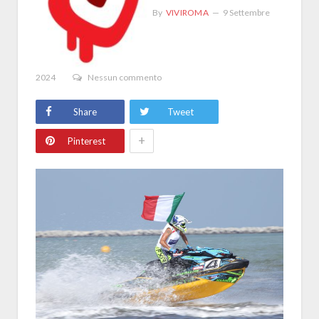
By
VIVIROMA
9 Settembre
2024
Nessun commento
Share
Tweet
+
Pinterest