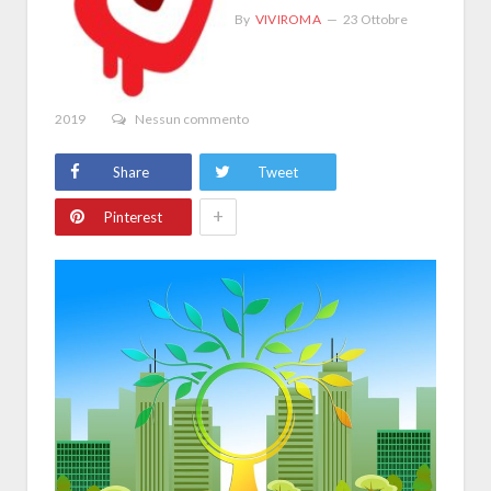
By
VIVIROMA
23 Ottobre
2019
Nessun commento
Share
Tweet
+
Pinterest