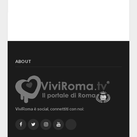
ABOUT
ViviRoma è social, connettiti con noi:
Facebook
Twitter
Instagram
YouTube
TikTok