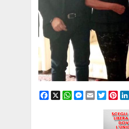
Facebook
X
WhatsApp
Messenge
Email
Twitt
Pi