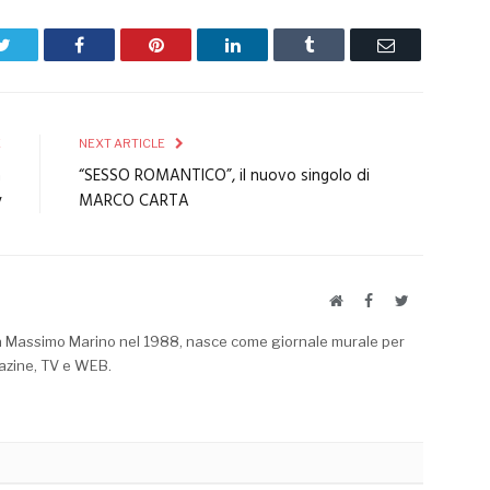
Twitter
Facebook
Pinterest
LinkedIn
Tumblr
Email
E
NEXT ARTICLE
a
“SESSO ROMANTICO”, il nuovo singolo di
y
MARCO CARTA
Website
Facebook
Twitter
a Massimo Marino nel 1988, nasce come giornale murale per
azine, TV e WEB.