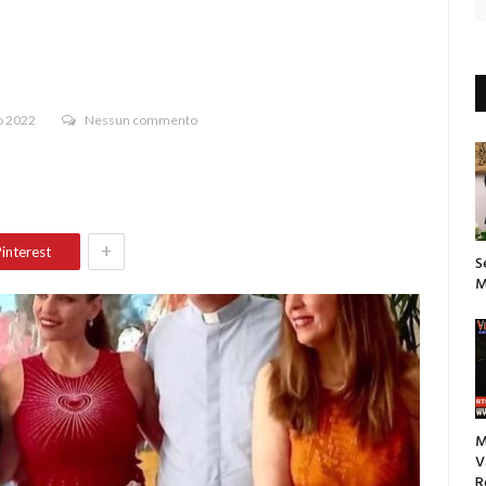
o 2022
Nessun commento
+
interest
S
M
M
V
R