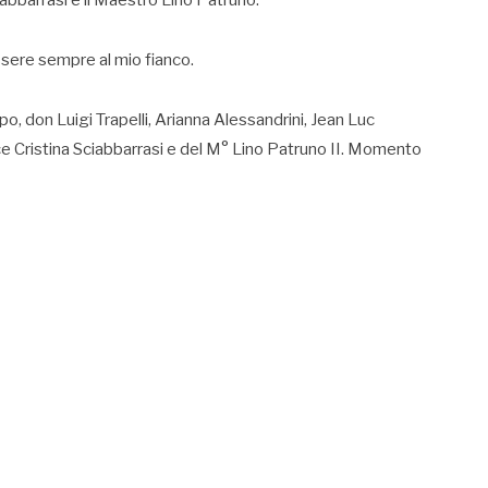
ciabbarrasi e il Maestro Lino Patruno.
ssere sempre al mio fianco.
ipo, don Luigi Trapelli, Arianna Alessandrini, Jean Luc
ice Cristina Sciabbarrasi e del M° Lino Patruno II. Momento