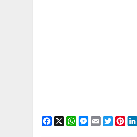
Facebook
X
WhatsApp
Messenge
Email
Twitt
Pi