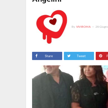
By
VIVIROMA
28 Giugn
Share
Tweet
P