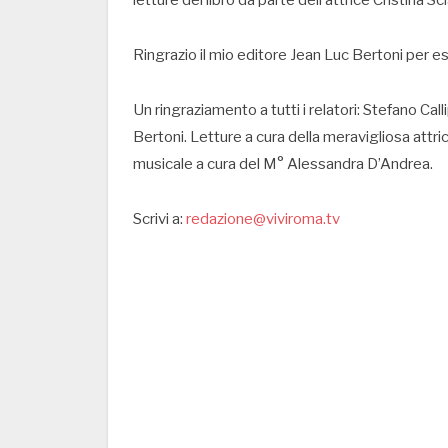
letture del libro da parte dell’attrice Cristina S
Ringrazio il mio editore Jean Luc Bertoni per e
Un ringraziamento a tutti i relatori: Stefano Call
Bertoni. Letture a cura della meravigliosa attr
musicale a cura del M° Alessandra D’Andrea.
Scrivi a:
redazione@viviroma.tv