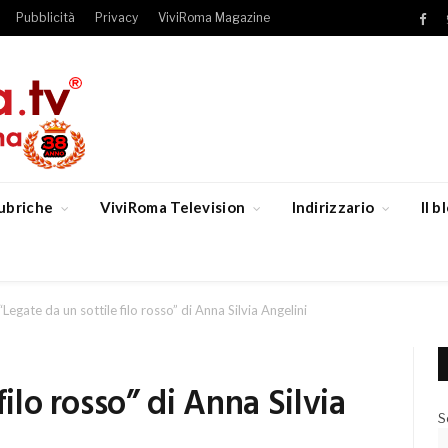
Pubblicità
Privacy
ViviRoma Magazine
Fac
ubriche
ViviRoma Television
Indirizzario
Il 
“Legate da un sottile filo rosso” di Anna Silvia Angelini
filo rosso” di Anna Silvia
S