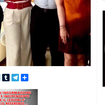
r
er
nterest
LinkedIn
Tumblr
Telegram
Condividi