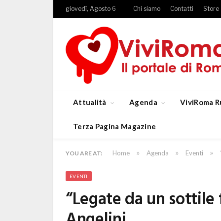
giovedì, Agosto 6
Chi siamo
Contatti
Store
Attualità
Agenda
ViviRoma R
Terza Pagina Magazine
»
»
»
Home
Agenda
Eventi
YOU ARE AT:
EVENTI
“Legate da un sottile 
Angelini