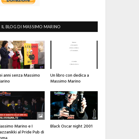
IL BLOG DI MASSIMO MARINO
ei anni senza Massimo
Un libro con dedica a
arino
Massimo Marino
assimo Marino e I
Black Oscar night 2001
azzanikki al Pride Pub di
oma