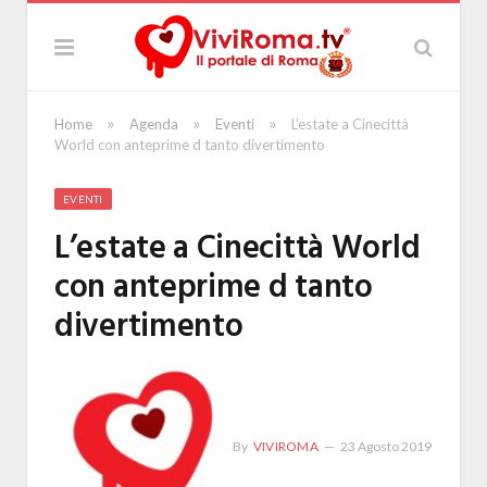
»
»
»
Home
Agenda
Eventi
L’estate a Cinecittà
World con anteprime d tanto divertimento
EVENTI
L’estate a Cinecittà World
con anteprime d tanto
divertimento
By
VIVIROMA
23 Agosto 2019