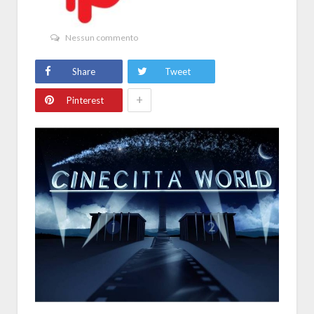
Nessun commento
Share
Tweet
+
Pinterest