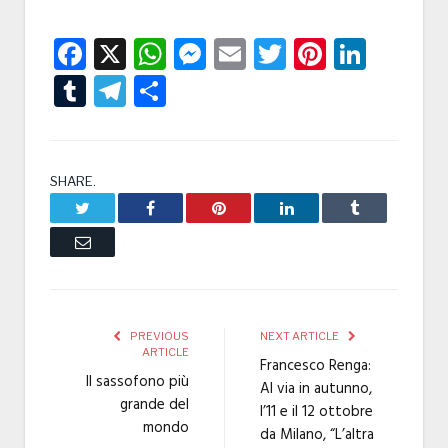
Facebook
X
WhatsApp
Messenger
Email
Twitter
Pintere
Linke
Tumblr
Telegram
Condividi
SHARE.
Twitter
Facebook
Pinterest
LinkedIn
Tumblr
Email
PREVIOUS
NEXT ARTICLE
ARTICLE
Francesco Renga:
Il sassofono più
Al via in autunno,
grande del
l’11 e il 12 ottobre
mondo
da Milano, “L’altra