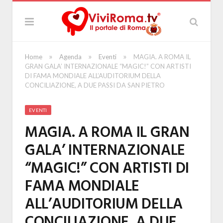
»
»
»
Home
Agenda
Eventi
MAGIA. A ROMA IL
GRAN GALA’ INTERNAZIONALE “MAGIC!” CON ARTISTI
DI FAMA MONDIALE ALL’AUDITORIUM DELLA
CONCILIAZIONE, A DUE PASSI DA SAN PIETRO
EVENTI
MAGIA. A ROMA IL GRAN
GALA’ INTERNAZIONALE
“MAGIC!” CON ARTISTI DI
FAMA MONDIALE
ALL’AUDITORIUM DELLA
CONCILIAZIONE, A DUE