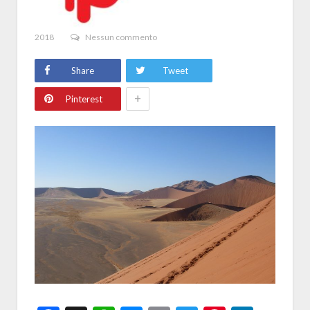
2018
Nessun commento
Share
Tweet
+
Pinterest