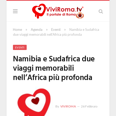
»
»
»
Home
Agenda
Eventi
Namibia e Sudafrica
due viaggi memorabili nell’Africa più profonda
EVENTI
Namibia e Sudafrica due
viaggi memorabili
nell’Africa più profonda
By
VIVIROMA
26 Febbraio