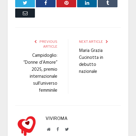
Twitter
Facebook
Pinterest
LinkedIn
Tumblr
Email
PREVIOUS
NEXT ARTICLE
ARTICLE
Maria Grazia
Campidoglio:
Cucinotta in
“Donne d’Amore”
debutto
2025, premio
nazionale
internazionale
sull’universo
femminile
VIVIROMA
Website
Facebook
Twitter