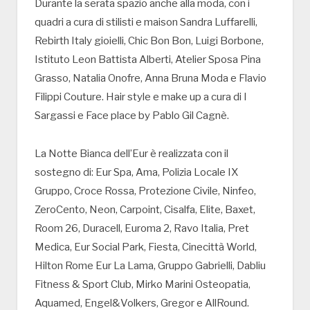
Durante la serata spazio anche alla moda, con i
quadri a cura di stilisti e maison Sandra Luffarelli,
Rebirth Italy gioielli, Chic Bon Bon, Luigi Borbone,
Istituto Leon Battista Alberti, Atelier Sposa Pina
Grasso, Natalia Onofre, Anna Bruna Moda e Flavio
Filippi Couture. Hair style e make up a cura di I
Sargassi e Face place by Pablo Gil Cagnè.
La Notte Bianca dell’Eur è realizzata con il
sostegno di: Eur Spa, Ama, Polizia Locale IX
Gruppo, Croce Rossa, Protezione Civile, Ninfeo,
ZeroCento, Neon, Carpoint, Cisalfa, Elite, Baxet,
Room 26, Duracell, Euroma 2, Ravo Italia, Pret
Medica, Eur Social Park, Fiesta, Cinecittà World,
Hilton Rome Eur La Lama, Gruppo Gabrielli, Dabliu
Fitness & Sport Club, Mirko Marini Osteopatia,
Aquamed, Engel&Volkers, Gregor e AllRound.