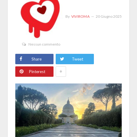
By
VIVIROMA
20 Giugno 2025
Nessun commento
Share
Tweet
+
Pinterest