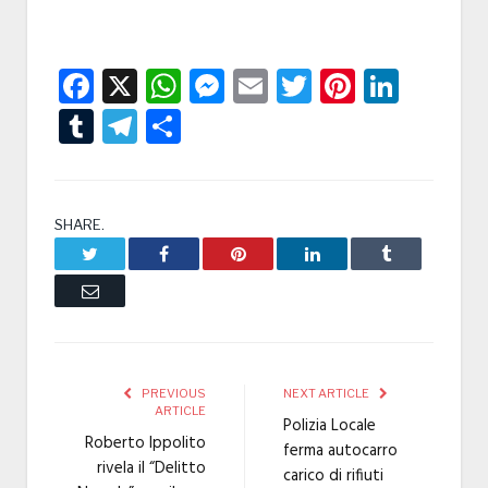
Facebook
X
WhatsApp
Messenger
Email
Twitter
Pintere
Linke
Tumblr
Telegram
Condividi
SHARE.
Twitter
Facebook
Pinterest
LinkedIn
Tumblr
Email
PREVIOUS
NEXT ARTICLE
ARTICLE
Polizia Locale
Roberto Ippolito
ferma autocarro
rivela il “Delitto
carico di rifiuti